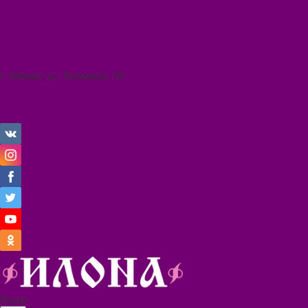
Условия доставки
Помощь покупателю
Вопрос - ответ
Коллекции
Контакты
г. Абакан, ул. Тельмана, 72
8 (3902) 34-70-17
ilona.magazin@mail.ru
Личный кабинет
Поиск