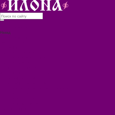
Каталог товаров
Назад
Каталог товаров
БИОТУАЛЕТЫ
КАРТИНЫ
БЫТОВАЯ ТЕХНИКА
ПОСУДА ЭМАЛИРОВАННАЯ
БЫТОВАЯ ХИМИЯ
ЕЛКИ,УКРАШЕНИЯ НОВ.
ИЗДЕЛИЯ ИЗ ПЛАСТМАССЫ
КОВРОВЫЕ ИЗДЕЛИЯ
МЕТАЛЛИЧЕСКИЕ ИЗДЕЛИЯ
ПОСУДА АЛЮМИНИЕВАЯ И НЕРЖАВЕЮЩАЯ
ПОСУДА ДЕРЕВО
ПОСУДА ИЗ СТЕКЛА
ПОСУДА ИЗ ФАРФОРА
СВЕТИЛЬНИКИ
СТОЛОВЫЕ ПРИБОРЫ