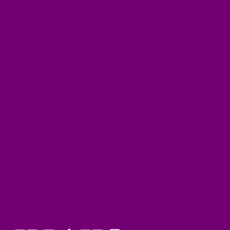
СТОЛОВЫЕ ПРИБОРЫ
СТРОЙМАТЕРИАЛЫ
СУВЕНИРЫ
ТЕКСТИЛЬ
ТОВАРЫ ДЛЯ САДА И ОГОРОДА
ХОЗ ТОВАРЫ
Акции
Компания
Новости
Вакансии
Доставка
Блог
Видеогалерея
Фотогалерея
Помощь
Покупки
Условия оплаты
Условия доставки
Помощь покупателю
Вопрос - ответ
Коллекции
Контакты