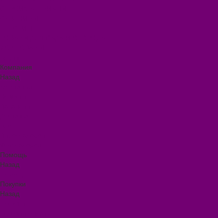
СТРОЙМАТЕРИАЛЫ
СУВЕНИРЫ
ТЕКСТИЛЬ
ТОВАРЫ ДЛЯ САДА И ОГОРОДА
ХОЗ ТОВАРЫ
Акции
Компания
Назад
Компания
Новости
Вакансии
Доставка
Блог
Видеогалерея
Фотогалерея
Помощь
Назад
Помощь
Покупки
Назад
Покупки
Условия оплаты