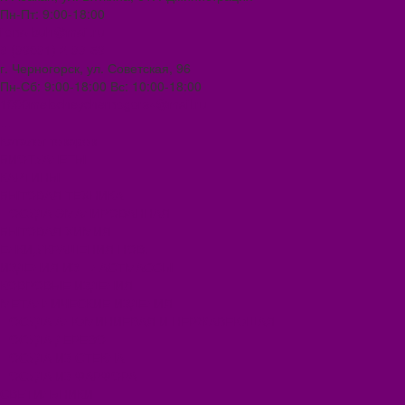
Пн-Пт: 9:00-18:00
ilona-buh@mail.ru
8 (39031) 2-33-59
г. Черногорск, ул. Советская, 96
Пн-Сб: 9:00-18:00 Вс: 10:00-18:00
1000melocheychernogorsk@mail.ru
...
Каталог товаров
БИОТУАЛЕТЫ
КАРТИНЫ
БЫТОВАЯ ТЕХНИКА
ПОСУДА ЭМАЛИРОВАННАЯ
БЫТОВАЯ ХИМИЯ
ЕЛКИ,УКРАШЕНИЯ НОВ.
ИЗДЕЛИЯ ИЗ ПЛАСТМАССЫ
КОВРОВЫЕ ИЗДЕЛИЯ
МЕТАЛЛИЧЕСКИЕ ИЗДЕЛИЯ
ПОСУДА АЛЮМИНИЕВАЯ И НЕРЖАВЕЮЩАЯ
ПОСУДА ДЕРЕВО
ПОСУДА ИЗ СТЕКЛА
ПОСУДА ИЗ ФАРФОРА
СВЕТИЛЬНИКИ