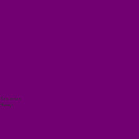
ИЗДЕЛИЯ ИЗ ПЛАСТМАССЫ
КОВРОВЫЕ ИЗДЕЛИЯ
МЕТАЛЛИЧЕСКИЕ ИЗДЕЛИЯ
ПОСУДА АЛЮМИНИЕВАЯ И НЕРЖАВЕЮЩАЯ
ПОСУДА ДЕРЕВО
ПОСУДА ИЗ СТЕКЛА
ПОСУДА ИЗ ФАРФОРА
СВЕТИЛЬНИКИ
СТОЛОВЫЕ ПРИБОРЫ
СТРОЙМАТЕРИАЛЫ
СУВЕНИРЫ
ТЕКСТИЛЬ
ТОВАРЫ ДЛЯ САДА И ОГОРОДА
ХОЗ ТОВАРЫ
Акции
Компания
Назад
Компания
Новости
Вакансии
Доставка
Блог