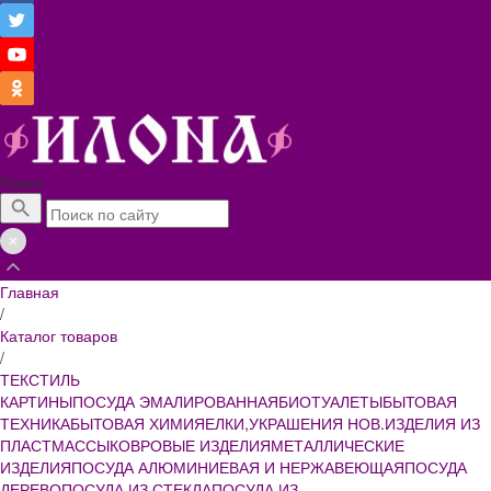
Поиск
Главная
/
Каталог товаров
/
ТЕКСТИЛЬ
КАРТИНЫ
ПОСУДА ЭМАЛИРОВАННАЯ
БИОТУАЛЕТЫ
БЫТОВАЯ
ТЕХНИКА
БЫТОВАЯ ХИМИЯ
ЕЛКИ,УКРАШЕНИЯ НОВ.
ИЗДЕЛИЯ ИЗ
ПЛАСТМАССЫ
КОВРОВЫЕ ИЗДЕЛИЯ
МЕТАЛЛИЧЕСКИЕ
ИЗДЕЛИЯ
ПОСУДА АЛЮМИНИЕВАЯ И НЕРЖАВЕЮЩАЯ
ПОСУДА
ДЕРЕВО
ПОСУДА ИЗ СТЕКЛА
ПОСУДА ИЗ