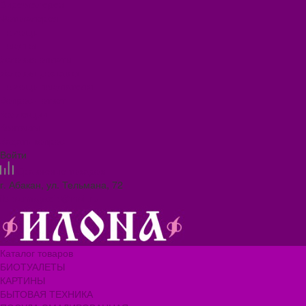
Видеогалерея
Фотогалерея
Помощь
Покупки
Условия оплаты
Условия доставки
Помощь покупателю
Вопрос - ответ
Коллекции
Контакты
Задать вопрос
Войти
Сравнение товаров
г. Абакан, ул. Тельмана, 72
ilona.magazin@mail.ru
Каталог товаров
БИОТУАЛЕТЫ
КАРТИНЫ
БЫТОВАЯ ТЕХНИКА