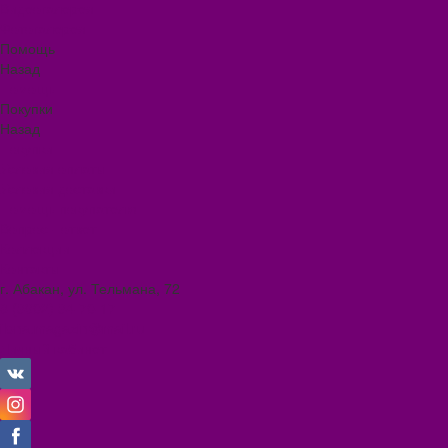
Видеогалерея
Фотогалерея
Помощь
Назад
Помощь
Покупки
Назад
Покупки
Условия оплаты
Условия доставки
Помощь покупателю
Вопрос - ответ
Коллекции
Контакты
г. Абакан, ул. Тельмана, 72
8 (3902) 34-70-17
ilona.magazin@mail.ru
Личный кабинет