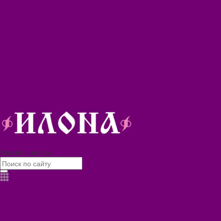
Блог
Видеогалерея
Фотогалерея
Помощь
Покупки
Условия оплаты
Условия доставки
Помощь покупателю
Вопрос - ответ
Коллекции
Контакты
8 (3902) 34-70-17
Заказать звонок
Каталог товаров
БИОТУАЛЕТЫ
КАРТИНЫ
БЫТОВАЯ ТЕХНИКА
ПОСУДА ЭМАЛИРОВАННАЯ