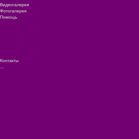
Видеогалерея
Фотогалерея
Помощь
Покупки
Условия оплаты
Условия доставки
Помощь покупателю
Вопрос - ответ
Коллекции
Контакты
...
Каталог товаров
БИОТУАЛЕТЫ
КАРТИНЫ
БЫТОВАЯ ТЕХНИКА
ПОСУДА ЭМАЛИРОВАННАЯ
БЫТОВАЯ ХИМИЯ
ЕЛКИ,УКРАШЕНИЯ НОВ.
ИЗДЕЛИЯ ИЗ ПЛАСТМАССЫ
КОВРОВЫЕ ИЗДЕЛИЯ
МЕТАЛЛИЧЕСКИЕ ИЗДЕЛИЯ
ПОСУДА АЛЮМИНИЕВАЯ И НЕРЖАВЕЮЩАЯ