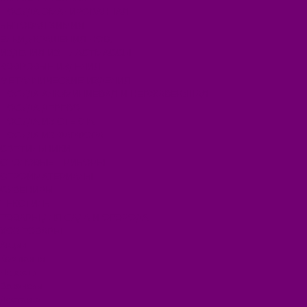
ПОСУДА ЭМАЛИРОВАННАЯ
БЫТОВАЯ ХИМИЯ
ЕЛКИ,УКРАШЕНИЯ НОВ.
ИЗДЕЛИЯ ИЗ ПЛАСТМАССЫ
КОВРОВЫЕ ИЗДЕЛИЯ
МЕТАЛЛИЧЕСКИЕ ИЗДЕЛИЯ
ПОСУДА АЛЮМИНИЕВАЯ И НЕРЖАВЕЮЩАЯ
ПОСУДА ДЕРЕВО
ПОСУДА ИЗ СТЕКЛА
ПОСУДА ИЗ ФАРФОРА
СВЕТИЛЬНИКИ
СТОЛОВЫЕ ПРИБОРЫ
СТРОЙМАТЕРИАЛЫ
СУВЕНИРЫ
ТЕКСТИЛЬ
ТОВАРЫ ДЛЯ САДА И ОГОРОДА
ХОЗ ТОВАРЫ
Акции
Компания
Новости
Вакансии
Доставка