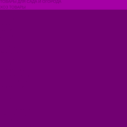
ТОВАРЫ ДЛЯ САДА И ОГОРОДА
ХОЗ ТОВАРЫ
Акции
Компания
Новости
Вакансии
Доставка
Блог
Видеогалерея
Фотогалерея
Помощь
Покупки
Условия оплаты
Условия доставки
Помощь покупателю
Вопрос - ответ
Коллекции
Контакты
...
Каталог товаров
БИОТУАЛЕТЫ
КАРТИНЫ
БЫТОВАЯ ТЕХНИКА