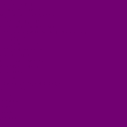
БЫТОВАЯ ХИМИЯ
ЕЛКИ,УКРАШЕНИЯ НОВ.
ИЗДЕЛИЯ ИЗ ПЛАСТМАССЫ
КОВРОВЫЕ ИЗДЕЛИЯ
МЕТАЛЛИЧЕСКИЕ ИЗДЕЛИЯ
ПОСУДА АЛЮМИНИЕВАЯ И НЕРЖАВЕЮЩАЯ
ПОСУДА ДЕРЕВО
ПОСУДА ИЗ СТЕКЛА
ПОСУДА ИЗ ФАРФОРА
СВЕТИЛЬНИКИ
СТОЛОВЫЕ ПРИБОРЫ
СТРОЙМАТЕРИАЛЫ
СУВЕНИРЫ
ТЕКСТИЛЬ
ТОВАРЫ ДЛЯ САДА И ОГОРОДА
ХОЗ ТОВАРЫ
Акции
Компания
Новости
Вакансии
Доставка
Блог