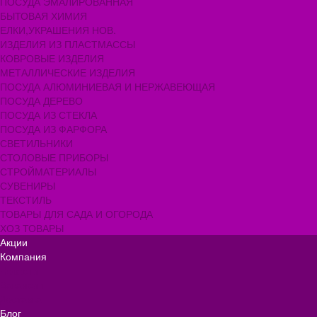
ПОСУДА ЭМАЛИРОВАННАЯ
БЫТОВАЯ ХИМИЯ
ЕЛКИ,УКРАШЕНИЯ НОВ.
ИЗДЕЛИЯ ИЗ ПЛАСТМАССЫ
КОВРОВЫЕ ИЗДЕЛИЯ
МЕТАЛЛИЧЕСКИЕ ИЗДЕЛИЯ
ПОСУДА АЛЮМИНИЕВАЯ И НЕРЖАВЕЮЩАЯ
ПОСУДА ДЕРЕВО
ПОСУДА ИЗ СТЕКЛА
ПОСУДА ИЗ ФАРФОРА
СВЕТИЛЬНИКИ
СТОЛОВЫЕ ПРИБОРЫ
СТРОЙМАТЕРИАЛЫ
СУВЕНИРЫ
ТЕКСТИЛЬ
ТОВАРЫ ДЛЯ САДА И ОГОРОДА
ХОЗ ТОВАРЫ
Акции
Компания
Новости
Вакансии
Доставка
Блог