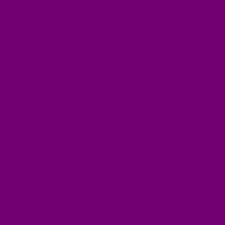
ПОСУДА ДЕРЕВО
ПОСУДА ИЗ СТЕКЛА
ПОСУДА ИЗ ФАРФОРА
СВЕТИЛЬНИКИ
СТОЛОВЫЕ ПРИБОРЫ
СТРОЙМАТЕРИАЛЫ
СУВЕНИРЫ
ТЕКСТИЛЬ
ТОВАРЫ ДЛЯ САДА И ОГОРОДА
ХОЗ ТОВАРЫ
Акции
Компания
Новости
Вакансии
Доставка
Блог
Видеогалерея
Фотогалерея
Помощь
Покупки
Условия оплаты
Условия доставки
Помощь покупателю