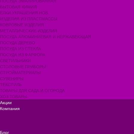
ПОСУДА ЭМАЛИРОВАННАЯ
БЫТОВАЯ ХИМИЯ
ЕЛКИ,УКРАШЕНИЯ НОВ.
ИЗДЕЛИЯ ИЗ ПЛАСТМАССЫ
КОВРОВЫЕ ИЗДЕЛИЯ
МЕТАЛЛИЧЕСКИЕ ИЗДЕЛИЯ
ПОСУДА АЛЮМИНИЕВАЯ И НЕРЖАВЕЮЩАЯ
ПОСУДА ДЕРЕВО
ПОСУДА ИЗ СТЕКЛА
ПОСУДА ИЗ ФАРФОРА
СВЕТИЛЬНИКИ
СТОЛОВЫЕ ПРИБОРЫ
СТРОЙМАТЕРИАЛЫ
СУВЕНИРЫ
ТЕКСТИЛЬ
ТОВАРЫ ДЛЯ САДА И ОГОРОДА
ХОЗ ТОВАРЫ
Акции
Компания
Новости
Вакансии
Доставка
Блог