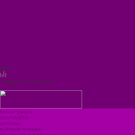
Видеогалерея
Фотогалерея
Помощь
Покупки
Условия оплаты
Условия доставки
Помощь покупателю
Вопрос - ответ
Коллекции
Контакты
Задать вопрос
Войти
Сравнение товаров
г. Абакан, ул. Тельмана, 72
ilona.magazin@mail.ru
Каталог товаров
БИОТУАЛЕТЫ
КАРТИНЫ
БЫТОВАЯ ТЕХНИКА