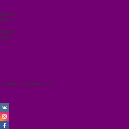
Видеогалерея
Фотогалерея
Помощь
Назад
Помощь
Покупки
Назад
Покупки
Условия оплаты
Условия доставки
Помощь покупателю
Вопрос - ответ
Коллекции
Контакты
г. Абакан, ул. Тельмана, 72
8 (3902) 34-70-17
ilona.magazin@mail.ru
Личный кабинет