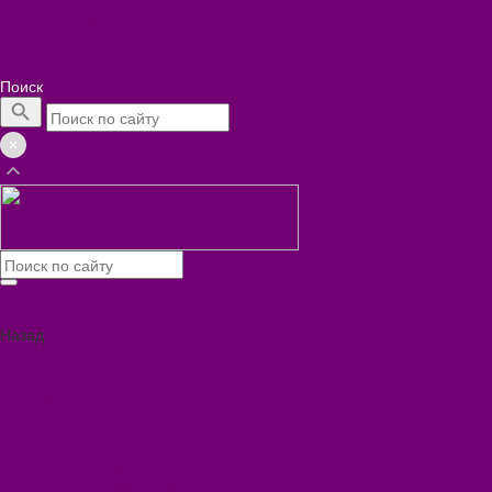
Вопрос - ответ
Коллекции
Контакты
Поиск
Каталог товаров
Назад
Каталог товаров
БИОТУАЛЕТЫ
КАРТИНЫ
БЫТОВАЯ ТЕХНИКА
ПОСУДА ЭМАЛИРОВАННАЯ
БЫТОВАЯ ХИМИЯ
ЕЛКИ,УКРАШЕНИЯ НОВ.