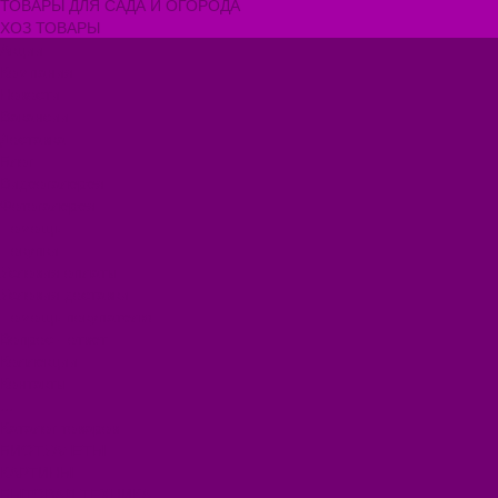
ТОВАРЫ ДЛЯ САДА И ОГОРОДА
ХОЗ ТОВАРЫ
Акции
Компания
Новости
Вакансии
Доставка
Блог
Видеогалерея
Фотогалерея
Помощь
Покупки
Условия оплаты
Условия доставки
Помощь покупателю
Вопрос - ответ
Коллекции
Контакты
...
Каталог товаров
БИОТУАЛЕТЫ
КАРТИНЫ
БЫТОВАЯ ТЕХНИКА