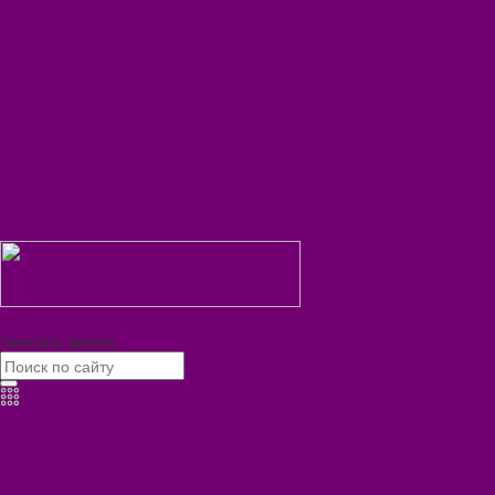
Блог
Видеогалерея
Фотогалерея
Помощь
Покупки
Условия оплаты
Условия доставки
Помощь покупателю
Вопрос - ответ
Коллекции
Контакты
8 (3902) 34-70-17
Заказать звонок
Каталог товаров
БИОТУАЛЕТЫ
КАРТИНЫ
БЫТОВАЯ ТЕХНИКА
ПОСУДА ЭМАЛИРОВАННАЯ