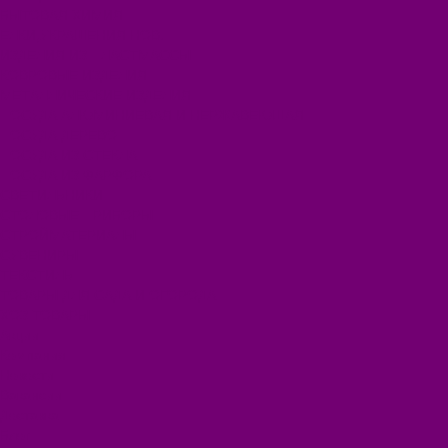
БЫТОВАЯ ХИМИЯ
ЕЛКИ,УКРАШЕНИЯ НОВ.
ИЗДЕЛИЯ ИЗ ПЛАСТМАССЫ
КОВРОВЫЕ ИЗДЕЛИЯ
МЕТАЛЛИЧЕСКИЕ ИЗДЕЛИЯ
ПОСУДА АЛЮМИНИЕВАЯ И НЕРЖАВЕЮЩАЯ
ПОСУДА ДЕРЕВО
ПОСУДА ИЗ СТЕКЛА
ПОСУДА ИЗ ФАРФОРА
СВЕТИЛЬНИКИ
СТОЛОВЫЕ ПРИБОРЫ
СТРОЙМАТЕРИАЛЫ
СУВЕНИРЫ
ТЕКСТИЛЬ
ТОВАРЫ ДЛЯ САДА И ОГОРОДА
ХОЗ ТОВАРЫ
Акции
Компания
Новости
Вакансии
Доставка
Блог