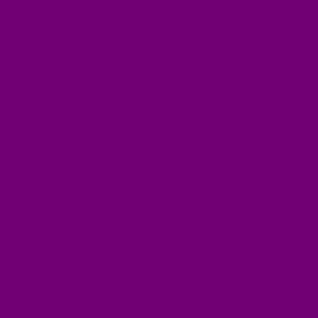
ПОСУДА ЭМАЛИРОВАННАЯ
БЫТОВАЯ ХИМИЯ
ЕЛКИ,УКРАШЕНИЯ НОВ.
ИЗДЕЛИЯ ИЗ ПЛАСТМАССЫ
КОВРОВЫЕ ИЗДЕЛИЯ
МЕТАЛЛИЧЕСКИЕ ИЗДЕЛИЯ
ПОСУДА АЛЮМИНИЕВАЯ И НЕРЖАВЕЮЩАЯ
ПОСУДА ДЕРЕВО
ПОСУДА ИЗ СТЕКЛА
ПОСУДА ИЗ ФАРФОРА
СВЕТИЛЬНИКИ
СТОЛОВЫЕ ПРИБОРЫ
СТРОЙМАТЕРИАЛЫ
СУВЕНИРЫ
ТЕКСТИЛЬ
ТОВАРЫ ДЛЯ САДА И ОГОРОДА
ХОЗ ТОВАРЫ
Акции
Компания
Новости
Вакансии
Доставка