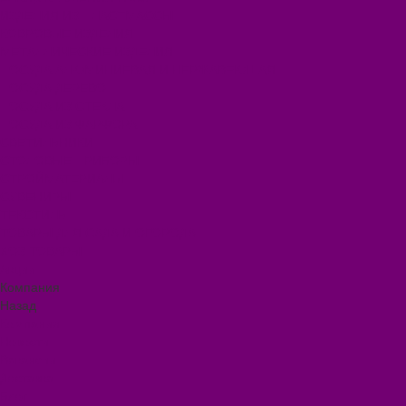
ИЗДЕЛИЯ ИЗ ПЛАСТМАССЫ
КОВРОВЫЕ ИЗДЕЛИЯ
МЕТАЛЛИЧЕСКИЕ ИЗДЕЛИЯ
ПОСУДА АЛЮМИНИЕВАЯ И НЕРЖАВЕЮЩАЯ
ПОСУДА ДЕРЕВО
ПОСУДА ИЗ СТЕКЛА
ПОСУДА ИЗ ФАРФОРА
СВЕТИЛЬНИКИ
СТОЛОВЫЕ ПРИБОРЫ
СТРОЙМАТЕРИАЛЫ
СУВЕНИРЫ
ТЕКСТИЛЬ
ТОВАРЫ ДЛЯ САДА И ОГОРОДА
ХОЗ ТОВАРЫ
Акции
Компания
Назад
Компания
Новости
Вакансии
Доставка
Блог