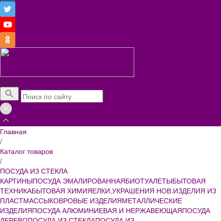
Поиск
Главная
/
Каталог товаров
/
ПОСУДА ИЗ СТЕКЛА
КАРТИНЫ
ПОСУДА ЭМАЛИРОВАННАЯ
БИОТУАЛЕТЫ
БЫТОВАЯ
ТЕХНИКА
БЫТОВАЯ ХИМИЯ
ЕЛКИ,УКРАШЕНИЯ НОВ.
ИЗДЕЛИЯ ИЗ
ПЛАСТМАССЫ
КОВРОВЫЕ ИЗДЕЛИЯ
МЕТАЛЛИЧЕСКИЕ
ИЗДЕЛИЯ
ПОСУДА АЛЮМИНИЕВАЯ И НЕРЖАВЕЮЩАЯ
ПОСУДА
ДЕРЕВО
ПОСУДА ИЗ СТЕКЛА
ПОСУДА ИЗ