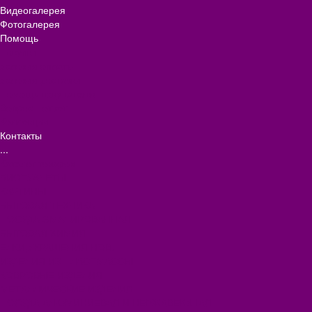
Видеогалерея
Фотогалерея
Помощь
Покупки
Условия оплаты
Условия доставки
Помощь покупателю
Вопрос - ответ
Коллекции
Контакты
...
Каталог товаров
БИОТУАЛЕТЫ
КАРТИНЫ
БЫТОВАЯ ТЕХНИКА
ПОСУДА ЭМАЛИРОВАННАЯ
БЫТОВАЯ ХИМИЯ
ЕЛКИ,УКРАШЕНИЯ НОВ.
ИЗДЕЛИЯ ИЗ ПЛАСТМАССЫ
КОВРОВЫЕ ИЗДЕЛИЯ
МЕТАЛЛИЧЕСКИЕ ИЗДЕЛИЯ
ПОСУДА АЛЮМИНИЕВАЯ И НЕРЖАВЕЮЩАЯ