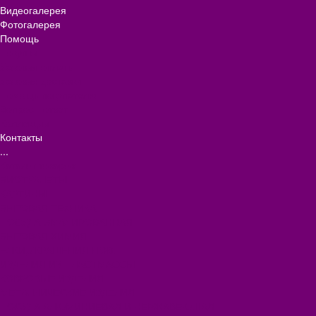
Видеогалерея
Фотогалерея
Помощь
Покупки
Условия оплаты
Условия доставки
Помощь покупателю
Вопрос - ответ
Коллекции
Контакты
...
Каталог товаров
БИОТУАЛЕТЫ
КАРТИНЫ
БЫТОВАЯ ТЕХНИКА
ПОСУДА ЭМАЛИРОВАННАЯ
БЫТОВАЯ ХИМИЯ
ЕЛКИ,УКРАШЕНИЯ НОВ.
ИЗДЕЛИЯ ИЗ ПЛАСТМАССЫ
КОВРОВЫЕ ИЗДЕЛИЯ
МЕТАЛЛИЧЕСКИЕ ИЗДЕЛИЯ
ПОСУДА АЛЮМИНИЕВАЯ И НЕРЖАВЕЮЩАЯ