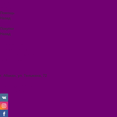
Видеогалерея
Фотогалерея
Помощь
Назад
Помощь
Покупки
Назад
Покупки
Условия оплаты
Условия доставки
Помощь покупателю
Вопрос - ответ
Коллекции
Контакты
г. Абакан, ул. Тельмана, 72
8 (3902) 34-70-17
ilona.magazin@mail.ru
Личный кабинет