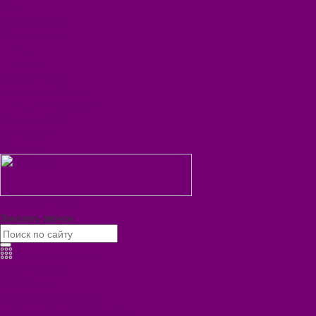
Блог
Видеогалерея
Фотогалерея
Помощь
Покупки
Условия оплаты
Условия доставки
Помощь покупателю
Вопрос - ответ
Коллекции
Контакты
8 (3902) 34-70-17
Заказать звонок
Каталог товаров
БИОТУАЛЕТЫ
КАРТИНЫ
БЫТОВАЯ ТЕХНИКА
ПОСУДА ЭМАЛИРОВАННАЯ