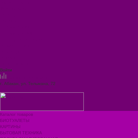
Видеогалерея
Фотогалерея
Помощь
Покупки
Условия оплаты
Условия доставки
Помощь покупателю
Вопрос - ответ
Коллекции
Контакты
Задать вопрос
Войти
Сравнение товаров
г. Абакан, ул. Тельмана, 72
ilona.magazin@mail.ru
Каталог товаров
БИОТУАЛЕТЫ
КАРТИНЫ
БЫТОВАЯ ТЕХНИКА