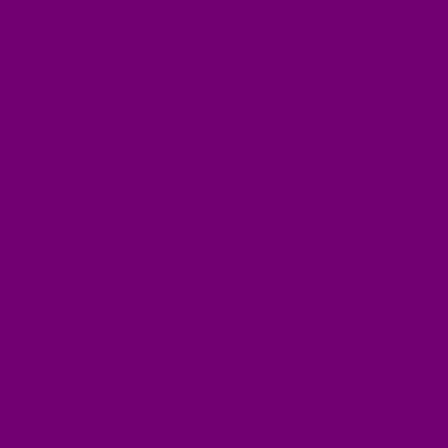
ПОСУДА ДЕРЕВО
ПОСУДА ИЗ СТЕКЛА
ПОСУДА ИЗ ФАРФОРА
СВЕТИЛЬНИКИ
СТОЛОВЫЕ ПРИБОРЫ
СТРОЙМАТЕРИАЛЫ
СУВЕНИРЫ
ТЕКСТИЛЬ
ТОВАРЫ ДЛЯ САДА И ОГОРОДА
ХОЗ ТОВАРЫ
Акции
Компания
Новости
Вакансии
Доставка
Блог
Видеогалерея
Фотогалерея
Помощь
Покупки
Условия оплаты
Условия доставки
Помощь покупателю