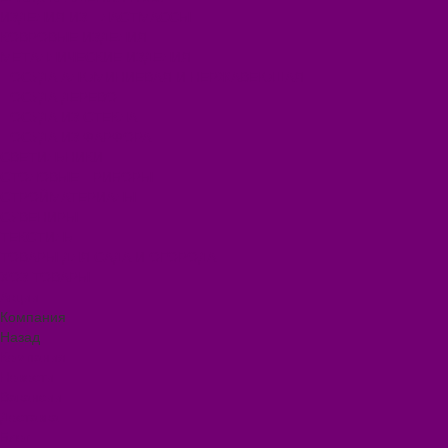
ИЗДЕЛИЯ ИЗ ПЛАСТМАССЫ
КОВРОВЫЕ ИЗДЕЛИЯ
МЕТАЛЛИЧЕСКИЕ ИЗДЕЛИЯ
ПОСУДА АЛЮМИНИЕВАЯ И НЕРЖАВЕЮЩАЯ
ПОСУДА ДЕРЕВО
ПОСУДА ИЗ СТЕКЛА
ПОСУДА ИЗ ФАРФОРА
СВЕТИЛЬНИКИ
СТОЛОВЫЕ ПРИБОРЫ
СТРОЙМАТЕРИАЛЫ
СУВЕНИРЫ
ТЕКСТИЛЬ
ТОВАРЫ ДЛЯ САДА И ОГОРОДА
ХОЗ ТОВАРЫ
Акции
Компания
Назад
Компания
Новости
Вакансии
Доставка
Блог