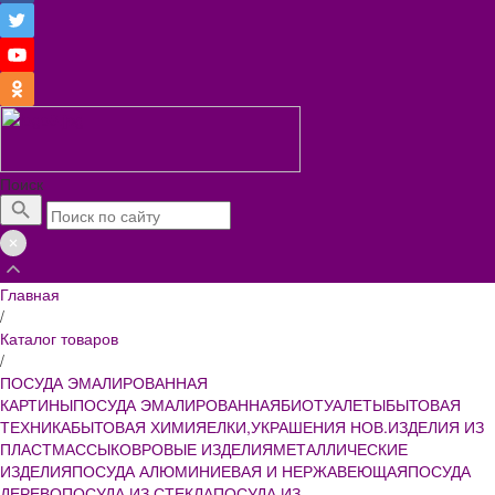
Поиск
Главная
/
Каталог товаров
/
ПОСУДА ЭМАЛИРОВАННАЯ
КАРТИНЫ
ПОСУДА ЭМАЛИРОВАННАЯ
БИОТУАЛЕТЫ
БЫТОВАЯ
ТЕХНИКА
БЫТОВАЯ ХИМИЯ
ЕЛКИ,УКРАШЕНИЯ НОВ.
ИЗДЕЛИЯ ИЗ
ПЛАСТМАССЫ
КОВРОВЫЕ ИЗДЕЛИЯ
МЕТАЛЛИЧЕСКИЕ
ИЗДЕЛИЯ
ПОСУДА АЛЮМИНИЕВАЯ И НЕРЖАВЕЮЩАЯ
ПОСУДА
ДЕРЕВО
ПОСУДА ИЗ СТЕКЛА
ПОСУДА ИЗ