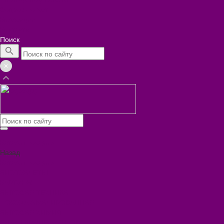
Вопрос - ответ
Коллекции
Контакты
Поиск
Каталог товаров
Назад
Каталог товаров
БИОТУАЛЕТЫ
КАРТИНЫ
БЫТОВАЯ ТЕХНИКА
ПОСУДА ЭМАЛИРОВАННАЯ
БЫТОВАЯ ХИМИЯ
ЕЛКИ,УКРАШЕНИЯ НОВ.