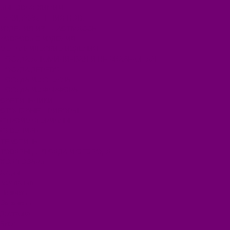
БЫТОВАЯ ХИМИЯ
ЕЛКИ,УКРАШЕНИЯ НОВ.
ИЗДЕЛИЯ ИЗ ПЛАСТМАССЫ
КОВРОВЫЕ ИЗДЕЛИЯ
МЕТАЛЛИЧЕСКИЕ ИЗДЕЛИЯ
ПОСУДА АЛЮМИНИЕВАЯ И НЕРЖАВЕЮЩАЯ
ПОСУДА ДЕРЕВО
ПОСУДА ИЗ СТЕКЛА
ПОСУДА ИЗ ФАРФОРА
СВЕТИЛЬНИКИ
СТОЛОВЫЕ ПРИБОРЫ
СТРОЙМАТЕРИАЛЫ
СУВЕНИРЫ
ТЕКСТИЛЬ
ТОВАРЫ ДЛЯ САДА И ОГОРОДА
ХОЗ ТОВАРЫ
Акции
Компания
Новости
Вакансии
Доставка
Блог