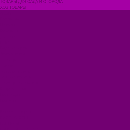
ТОВАРЫ ДЛЯ САДА И ОГОРОДА
ХОЗ ТОВАРЫ
Акции
Компания
Новости
Вакансии
Доставка
Блог
Видеогалерея
Фотогалерея
Помощь
Покупки
Условия оплаты
Условия доставки
Помощь покупателю
Вопрос - ответ
Коллекции
Контакты
...
Каталог товаров
БИОТУАЛЕТЫ
КАРТИНЫ
БЫТОВАЯ ТЕХНИКА