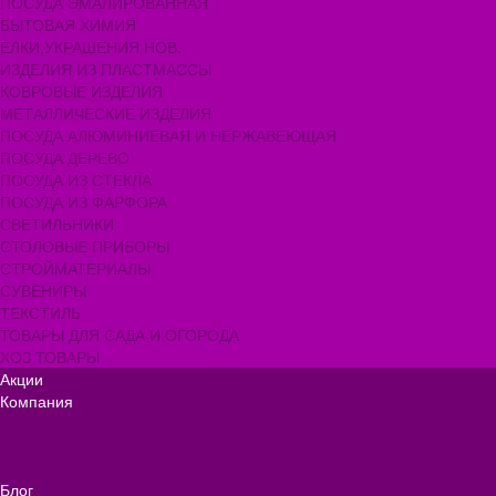
ПОСУДА ЭМАЛИРОВАННАЯ
БЫТОВАЯ ХИМИЯ
ЕЛКИ,УКРАШЕНИЯ НОВ.
ИЗДЕЛИЯ ИЗ ПЛАСТМАССЫ
КОВРОВЫЕ ИЗДЕЛИЯ
МЕТАЛЛИЧЕСКИЕ ИЗДЕЛИЯ
ПОСУДА АЛЮМИНИЕВАЯ И НЕРЖАВЕЮЩАЯ
ПОСУДА ДЕРЕВО
ПОСУДА ИЗ СТЕКЛА
ПОСУДА ИЗ ФАРФОРА
СВЕТИЛЬНИКИ
СТОЛОВЫЕ ПРИБОРЫ
СТРОЙМАТЕРИАЛЫ
СУВЕНИРЫ
ТЕКСТИЛЬ
ТОВАРЫ ДЛЯ САДА И ОГОРОДА
ХОЗ ТОВАРЫ
Акции
Компания
Новости
Вакансии
Доставка
Блог