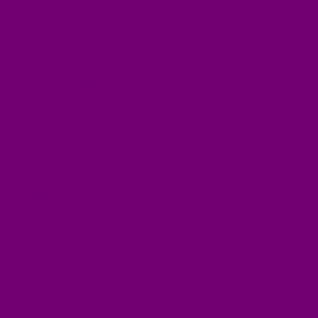
ПОСУДА ЭМАЛИРОВАННАЯ
БЫТОВАЯ ХИМИЯ
ЕЛКИ,УКРАШЕНИЯ НОВ.
ИЗДЕЛИЯ ИЗ ПЛАСТМАССЫ
КОВРОВЫЕ ИЗДЕЛИЯ
МЕТАЛЛИЧЕСКИЕ ИЗДЕЛИЯ
ПОСУДА АЛЮМИНИЕВАЯ И НЕРЖАВЕЮЩАЯ
ПОСУДА ДЕРЕВО
ПОСУДА ИЗ СТЕКЛА
ПОСУДА ИЗ ФАРФОРА
СВЕТИЛЬНИКИ
СТОЛОВЫЕ ПРИБОРЫ
СТРОЙМАТЕРИАЛЫ
СУВЕНИРЫ
ТЕКСТИЛЬ
ТОВАРЫ ДЛЯ САДА И ОГОРОДА
ХОЗ ТОВАРЫ
Акции
Компания
Новости
Вакансии
Доставка