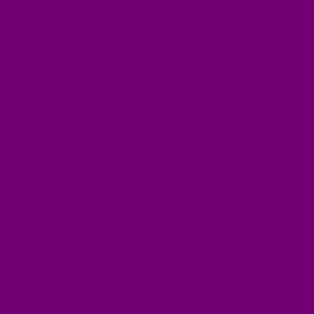
БЫТОВАЯ ХИМИЯ
ЕЛКИ,УКРАШЕНИЯ НОВ.
ИЗДЕЛИЯ ИЗ ПЛАСТМАССЫ
КОВРОВЫЕ ИЗДЕЛИЯ
МЕТАЛЛИЧЕСКИЕ ИЗДЕЛИЯ
ПОСУДА АЛЮМИНИЕВАЯ И НЕРЖАВЕЮЩАЯ
ПОСУДА ДЕРЕВО
ПОСУДА ИЗ СТЕКЛА
ПОСУДА ИЗ ФАРФОРА
СВЕТИЛЬНИКИ
СТОЛОВЫЕ ПРИБОРЫ
СТРОЙМАТЕРИАЛЫ
СУВЕНИРЫ
ТЕКСТИЛЬ
ТОВАРЫ ДЛЯ САДА И ОГОРОДА
ХОЗ ТОВАРЫ
Акции
Компания
Новости
Вакансии
Доставка
Блог