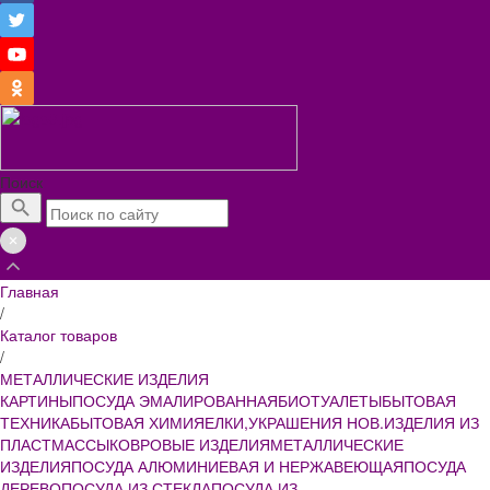
Поиск
Главная
/
Каталог товаров
/
МЕТАЛЛИЧЕСКИЕ ИЗДЕЛИЯ
КАРТИНЫ
ПОСУДА ЭМАЛИРОВАННАЯ
БИОТУАЛЕТЫ
БЫТОВАЯ
ТЕХНИКА
БЫТОВАЯ ХИМИЯ
ЕЛКИ,УКРАШЕНИЯ НОВ.
ИЗДЕЛИЯ ИЗ
ПЛАСТМАССЫ
КОВРОВЫЕ ИЗДЕЛИЯ
МЕТАЛЛИЧЕСКИЕ
ИЗДЕЛИЯ
ПОСУДА АЛЮМИНИЕВАЯ И НЕРЖАВЕЮЩАЯ
ПОСУДА
ДЕРЕВО
ПОСУДА ИЗ СТЕКЛА
ПОСУДА ИЗ