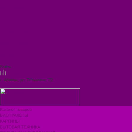
Видеогалерея
Фотогалерея
Помощь
Покупки
Условия оплаты
Условия доставки
Помощь покупателю
Вопрос - ответ
Коллекции
Контакты
Задать вопрос
Войти
Сравнение товаров
г. Абакан, ул. Тельмана, 72
ilona.magazin@mail.ru
Каталог товаров
БИОТУАЛЕТЫ
КАРТИНЫ
БЫТОВАЯ ТЕХНИКА