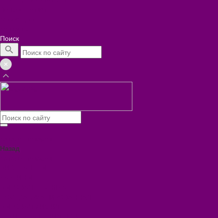
Вопрос - ответ
Коллекции
Контакты
Поиск
Каталог товаров
Назад
Каталог товаров
БИОТУАЛЕТЫ
КАРТИНЫ
БЫТОВАЯ ТЕХНИКА
ПОСУДА ЭМАЛИРОВАННАЯ
БЫТОВАЯ ХИМИЯ
ЕЛКИ,УКРАШЕНИЯ НОВ.