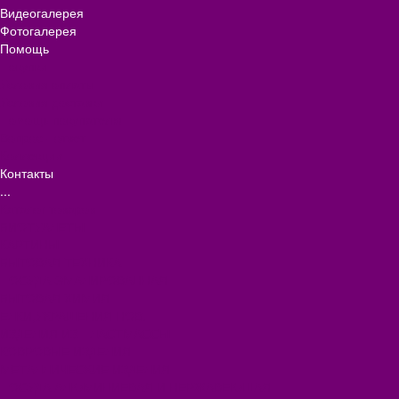
Видеогалерея
Фотогалерея
Помощь
Покупки
Условия оплаты
Условия доставки
Помощь покупателю
Вопрос - ответ
Коллекции
Контакты
...
Каталог товаров
БИОТУАЛЕТЫ
КАРТИНЫ
БЫТОВАЯ ТЕХНИКА
ПОСУДА ЭМАЛИРОВАННАЯ
БЫТОВАЯ ХИМИЯ
ЕЛКИ,УКРАШЕНИЯ НОВ.
ИЗДЕЛИЯ ИЗ ПЛАСТМАССЫ
КОВРОВЫЕ ИЗДЕЛИЯ
МЕТАЛЛИЧЕСКИЕ ИЗДЕЛИЯ
ПОСУДА АЛЮМИНИЕВАЯ И НЕРЖАВЕЮЩАЯ