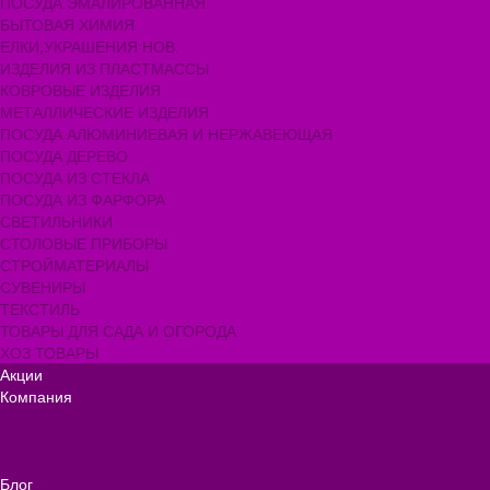
ПОСУДА ЭМАЛИРОВАННАЯ
БЫТОВАЯ ХИМИЯ
ЕЛКИ,УКРАШЕНИЯ НОВ.
ИЗДЕЛИЯ ИЗ ПЛАСТМАССЫ
КОВРОВЫЕ ИЗДЕЛИЯ
МЕТАЛЛИЧЕСКИЕ ИЗДЕЛИЯ
ПОСУДА АЛЮМИНИЕВАЯ И НЕРЖАВЕЮЩАЯ
ПОСУДА ДЕРЕВО
ПОСУДА ИЗ СТЕКЛА
ПОСУДА ИЗ ФАРФОРА
СВЕТИЛЬНИКИ
СТОЛОВЫЕ ПРИБОРЫ
СТРОЙМАТЕРИАЛЫ
СУВЕНИРЫ
ТЕКСТИЛЬ
ТОВАРЫ ДЛЯ САДА И ОГОРОДА
ХОЗ ТОВАРЫ
Акции
Компания
Новости
Вакансии
Доставка
Блог