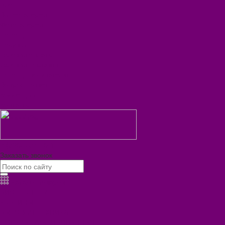
Блог
Видеогалерея
Фотогалерея
Помощь
Покупки
Условия оплаты
Условия доставки
Помощь покупателю
Вопрос - ответ
Коллекции
Контакты
8 (3902) 34-70-17
Заказать звонок
Каталог товаров
БИОТУАЛЕТЫ
КАРТИНЫ
БЫТОВАЯ ТЕХНИКА
ПОСУДА ЭМАЛИРОВАННАЯ