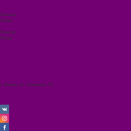
Видеогалерея
Фотогалерея
Помощь
Назад
Помощь
Покупки
Назад
Покупки
Условия оплаты
Условия доставки
Помощь покупателю
Вопрос - ответ
Коллекции
Контакты
г. Абакан, ул. Тельмана, 72
8 (3902) 34-70-17
ilona.magazin@mail.ru
Личный кабинет