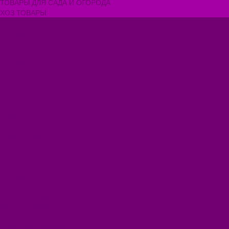
ТОВАРЫ ДЛЯ САДА И ОГОРОДА
ХОЗ ТОВАРЫ
Акции
Компания
Новости
Вакансии
Доставка
Блог
Видеогалерея
Фотогалерея
Помощь
Покупки
Условия оплаты
Условия доставки
Помощь покупателю
Вопрос - ответ
Коллекции
Контакты
...
Каталог товаров
БИОТУАЛЕТЫ
КАРТИНЫ
БЫТОВАЯ ТЕХНИКА