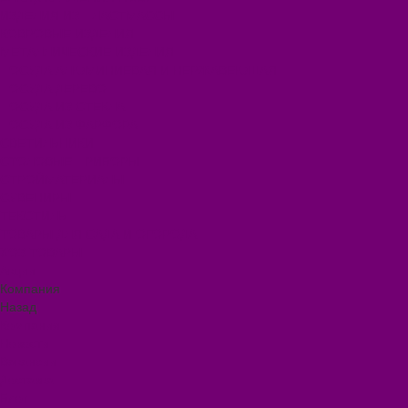
ИЗДЕЛИЯ ИЗ ПЛАСТМАССЫ
КОВРОВЫЕ ИЗДЕЛИЯ
МЕТАЛЛИЧЕСКИЕ ИЗДЕЛИЯ
ПОСУДА АЛЮМИНИЕВАЯ И НЕРЖАВЕЮЩАЯ
ПОСУДА ДЕРЕВО
ПОСУДА ИЗ СТЕКЛА
ПОСУДА ИЗ ФАРФОРА
СВЕТИЛЬНИКИ
СТОЛОВЫЕ ПРИБОРЫ
СТРОЙМАТЕРИАЛЫ
СУВЕНИРЫ
ТЕКСТИЛЬ
ТОВАРЫ ДЛЯ САДА И ОГОРОДА
ХОЗ ТОВАРЫ
Акции
Компания
Назад
Компания
Новости
Вакансии
Доставка
Блог