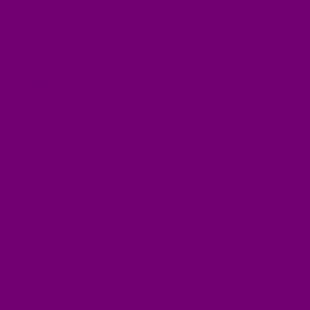
ПОСУДА ДЕРЕВО
ПОСУДА ИЗ СТЕКЛА
ПОСУДА ИЗ ФАРФОРА
СВЕТИЛЬНИКИ
СТОЛОВЫЕ ПРИБОРЫ
СТРОЙМАТЕРИАЛЫ
СУВЕНИРЫ
ТЕКСТИЛЬ
ТОВАРЫ ДЛЯ САДА И ОГОРОДА
ХОЗ ТОВАРЫ
Акции
Компания
Новости
Вакансии
Доставка
Блог
Видеогалерея
Фотогалерея
Помощь
Покупки
Условия оплаты
Условия доставки
Помощь покупателю