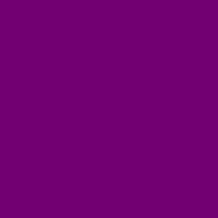
ПОСУДА ЭМАЛИРОВАННАЯ
БЫТОВАЯ ХИМИЯ
ЕЛКИ,УКРАШЕНИЯ НОВ.
ИЗДЕЛИЯ ИЗ ПЛАСТМАССЫ
КОВРОВЫЕ ИЗДЕЛИЯ
МЕТАЛЛИЧЕСКИЕ ИЗДЕЛИЯ
ПОСУДА АЛЮМИНИЕВАЯ И НЕРЖАВЕЮЩАЯ
ПОСУДА ДЕРЕВО
ПОСУДА ИЗ СТЕКЛА
ПОСУДА ИЗ ФАРФОРА
СВЕТИЛЬНИКИ
СТОЛОВЫЕ ПРИБОРЫ
СТРОЙМАТЕРИАЛЫ
СУВЕНИРЫ
ТЕКСТИЛЬ
ТОВАРЫ ДЛЯ САДА И ОГОРОДА
ХОЗ ТОВАРЫ
Акции
Компания
Новости
Вакансии
Доставка