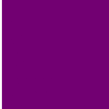
Доставка
Блог
Видеогалерея
Фотогалерея
Помощь
Покупки
Условия оплаты
Условия доставки
Помощь покупателю
Вопрос - ответ
Коллекции
Контакты
...
Каталог товаров
БИОТУАЛЕТЫ
КАРТИНЫ
БЫТОВАЯ ТЕХНИКА
ПОСУДА ЭМАЛИРОВАННАЯ
БЫТОВАЯ ХИМИЯ
ЕЛКИ,УКРАШЕНИЯ НОВ.
ИЗДЕЛИЯ ИЗ ПЛАСТМАССЫ
КОВРОВЫЕ ИЗДЕЛИЯ
МЕТАЛЛИЧЕСКИЕ ИЗДЕЛИЯ
ПОСУДА АЛЮМИНИЕВАЯ И НЕРЖАВЕЮЩАЯ