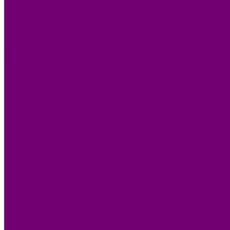
ПОСУДА ДЕРЕВО
ПОСУДА ИЗ СТЕКЛА
ПОСУДА ИЗ ФАРФОРА
СВЕТИЛЬНИКИ
СТОЛОВЫЕ ПРИБОРЫ
СТРОЙМАТЕРИАЛЫ
СУВЕНИРЫ
ТЕКСТИЛЬ
ТОВАРЫ ДЛЯ САДА И ОГОРОДА
ХОЗ ТОВАРЫ
Акции
Компания
Новости
Вакансии
Доставка
Блог
Видеогалерея
Фотогалерея
Помощь
Покупки
Условия оплаты
Условия доставки
Помощь покупателю
Вопрос - ответ
Коллекции