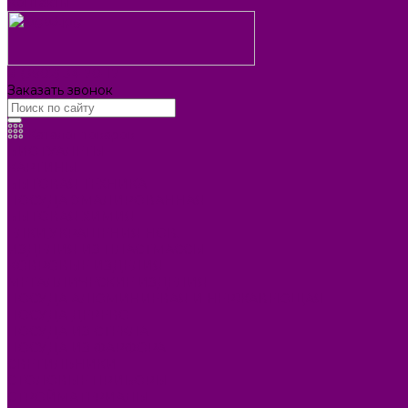
Контакты
8 (3902) 34-70-17
Заказать звонок
Каталог товаров
БИОТУАЛЕТЫ
КАРТИНЫ
БЫТОВАЯ ТЕХНИКА
ПОСУДА ЭМАЛИРОВАННАЯ
БЫТОВАЯ ХИМИЯ
ЕЛКИ,УКРАШЕНИЯ НОВ.
ИЗДЕЛИЯ ИЗ ПЛАСТМАССЫ
КОВРОВЫЕ ИЗДЕЛИЯ
МЕТАЛЛИЧЕСКИЕ ИЗДЕЛИЯ
ПОСУДА АЛЮМИНИЕВАЯ И НЕРЖАВЕЮЩАЯ
ПОСУДА ДЕРЕВО
ПОСУДА ИЗ СТЕКЛА
ПОСУДА ИЗ ФАРФОРА
СВЕТИЛЬНИКИ
СТОЛОВЫЕ ПРИБОРЫ
СТРОЙМАТЕРИАЛЫ