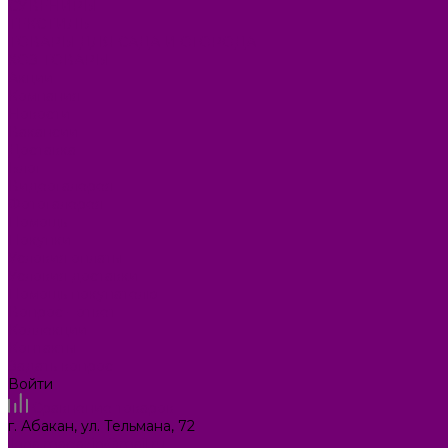
СУВЕНИРЫ
ТЕКСТИЛЬ
ТОВАРЫ ДЛЯ САДА И ОГОРОДА
ХОЗ ТОВАРЫ
Акции
Компания
Новости
Вакансии
Доставка
Блог
Видеогалерея
Фотогалерея
Помощь
Покупки
Условия оплаты
Условия доставки
Помощь покупателю
Вопрос - ответ
Коллекции
Контакты
Задать вопрос
Войти
Сравнение товаров
г. Абакан, ул. Тельмана, 72
ilona.magazin@mail.ru