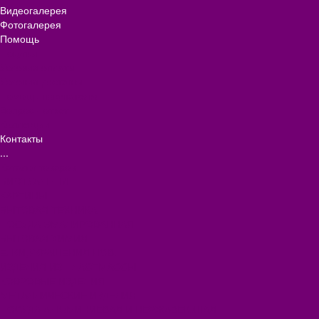
Видеогалерея
Фотогалерея
Помощь
Покупки
Условия оплаты
Условия доставки
Помощь покупателю
Вопрос - ответ
Коллекции
Контакты
...
Каталог товаров
БИОТУАЛЕТЫ
КАРТИНЫ
БЫТОВАЯ ТЕХНИКА
ПОСУДА ЭМАЛИРОВАННАЯ
БЫТОВАЯ ХИМИЯ
ЕЛКИ,УКРАШЕНИЯ НОВ.
ИЗДЕЛИЯ ИЗ ПЛАСТМАССЫ
КОВРОВЫЕ ИЗДЕЛИЯ
МЕТАЛЛИЧЕСКИЕ ИЗДЕЛИЯ
ПОСУДА АЛЮМИНИЕВАЯ И НЕРЖАВЕЮЩАЯ