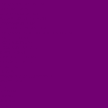
ПОСУДА ЭМАЛИРОВАННАЯ
БЫТОВАЯ ХИМИЯ
ЕЛКИ,УКРАШЕНИЯ НОВ.
ИЗДЕЛИЯ ИЗ ПЛАСТМАССЫ
КОВРОВЫЕ ИЗДЕЛИЯ
МЕТАЛЛИЧЕСКИЕ ИЗДЕЛИЯ
ПОСУДА АЛЮМИНИЕВАЯ И НЕРЖАВЕЮЩАЯ
ПОСУДА ДЕРЕВО
ПОСУДА ИЗ СТЕКЛА
ПОСУДА ИЗ ФАРФОРА
СВЕТИЛЬНИКИ
СТОЛОВЫЕ ПРИБОРЫ
СТРОЙМАТЕРИАЛЫ
СУВЕНИРЫ
ТЕКСТИЛЬ
ТОВАРЫ ДЛЯ САДА И ОГОРОДА
ХОЗ ТОВАРЫ
Акции
Компания
Новости
Вакансии
Доставка