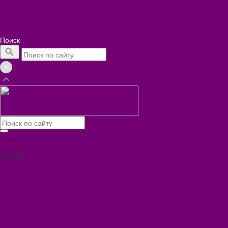
Вопрос - ответ
Коллекции
Контакты
Поиск
Каталог товаров
Назад
Каталог товаров
БИОТУАЛЕТЫ
КАРТИНЫ
БЫТОВАЯ ТЕХНИКА
ПОСУДА ЭМАЛИРОВАННАЯ
БЫТОВАЯ ХИМИЯ
ЕЛКИ,УКРАШЕНИЯ НОВ.