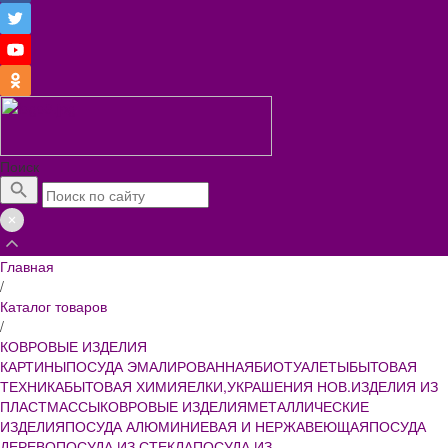
Поиск
Главная
/
Каталог товаров
/
КОВРОВЫЕ ИЗДЕЛИЯ
КАРТИНЫ
ПОСУДА ЭМАЛИРОВАННАЯ
БИОТУАЛЕТЫ
БЫТОВАЯ
ТЕХНИКА
БЫТОВАЯ ХИМИЯ
ЕЛКИ,УКРАШЕНИЯ НОВ.
ИЗДЕЛИЯ ИЗ
ПЛАСТМАССЫ
КОВРОВЫЕ ИЗДЕЛИЯ
МЕТАЛЛИЧЕСКИЕ
ИЗДЕЛИЯ
ПОСУДА АЛЮМИНИЕВАЯ И НЕРЖАВЕЮЩАЯ
ПОСУДА
ДЕРЕВО
ПОСУДА ИЗ СТЕКЛА
ПОСУДА ИЗ