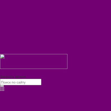
Блог
Видеогалерея
Фотогалерея
Помощь
Покупки
Условия оплаты
Условия доставки
Помощь покупателю
Вопрос - ответ
Коллекции
Контакты
8 (3902) 34-70-17
Заказать звонок
Каталог товаров
БИОТУАЛЕТЫ
КАРТИНЫ
БЫТОВАЯ ТЕХНИКА
ПОСУДА ЭМАЛИРОВАННАЯ