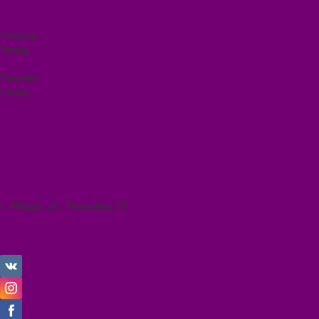
Видеогалерея
Фотогалерея
Помощь
Назад
Помощь
Покупки
Назад
Покупки
Условия оплаты
Условия доставки
Помощь покупателю
Вопрос - ответ
Коллекции
Контакты
г. Абакан, ул. Тельмана, 72
8 (3902) 34-70-17
ilona.magazin@mail.ru
Личный кабинет