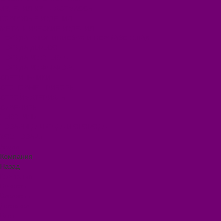
ИЗДЕЛИЯ ИЗ ПЛАСТМАССЫ
КОВРОВЫЕ ИЗДЕЛИЯ
МЕТАЛЛИЧЕСКИЕ ИЗДЕЛИЯ
ПОСУДА АЛЮМИНИЕВАЯ И НЕРЖАВЕЮЩАЯ
ПОСУДА ДЕРЕВО
ПОСУДА ИЗ СТЕКЛА
ПОСУДА ИЗ ФАРФОРА
СВЕТИЛЬНИКИ
СТОЛОВЫЕ ПРИБОРЫ
СТРОЙМАТЕРИАЛЫ
СУВЕНИРЫ
ТЕКСТИЛЬ
ТОВАРЫ ДЛЯ САДА И ОГОРОДА
ХОЗ ТОВАРЫ
Акции
Компания
Назад
Компания
Новости
Вакансии
Доставка
Блог