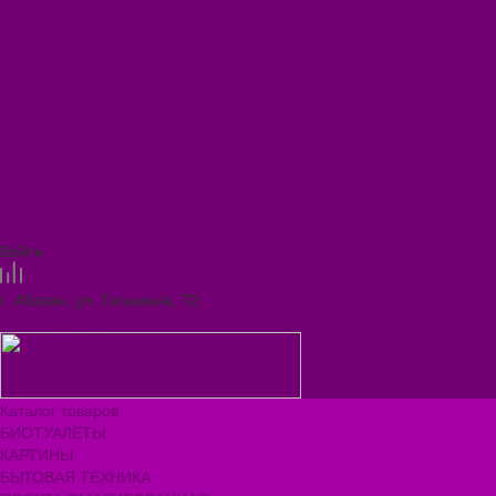
Видеогалерея
Фотогалерея
Помощь
Покупки
Условия оплаты
Условия доставки
Помощь покупателю
Вопрос - ответ
Коллекции
Контакты
Задать вопрос
Войти
Сравнение товаров
г. Абакан, ул. Тельмана, 72
ilona.magazin@mail.ru
Каталог товаров
БИОТУАЛЕТЫ
КАРТИНЫ
БЫТОВАЯ ТЕХНИКА