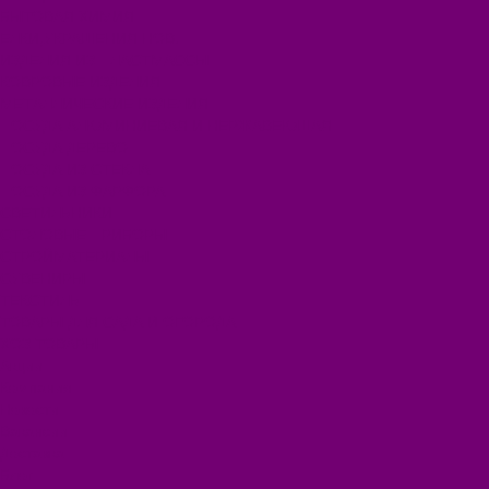
БЫТОВАЯ ХИМИЯ
ЕЛКИ,УКРАШЕНИЯ НОВ.
ИЗДЕЛИЯ ИЗ ПЛАСТМАССЫ
КОВРОВЫЕ ИЗДЕЛИЯ
МЕТАЛЛИЧЕСКИЕ ИЗДЕЛИЯ
ПОСУДА АЛЮМИНИЕВАЯ И НЕРЖАВЕЮЩАЯ
ПОСУДА ДЕРЕВО
ПОСУДА ИЗ СТЕКЛА
ПОСУДА ИЗ ФАРФОРА
СВЕТИЛЬНИКИ
СТОЛОВЫЕ ПРИБОРЫ
СТРОЙМАТЕРИАЛЫ
СУВЕНИРЫ
ТЕКСТИЛЬ
ТОВАРЫ ДЛЯ САДА И ОГОРОДА
ХОЗ ТОВАРЫ
Акции
Компания
Новости
Вакансии
Доставка
Блог