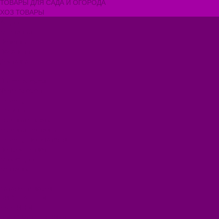
ТОВАРЫ ДЛЯ САДА И ОГОРОДА
ХОЗ ТОВАРЫ
Акции
Компания
Новости
Вакансии
Доставка
Блог
Видеогалерея
Фотогалерея
Помощь
Покупки
Условия оплаты
Условия доставки
Помощь покупателю
Вопрос - ответ
Коллекции
Контакты
...
Каталог товаров
БИОТУАЛЕТЫ
КАРТИНЫ
БЫТОВАЯ ТЕХНИКА