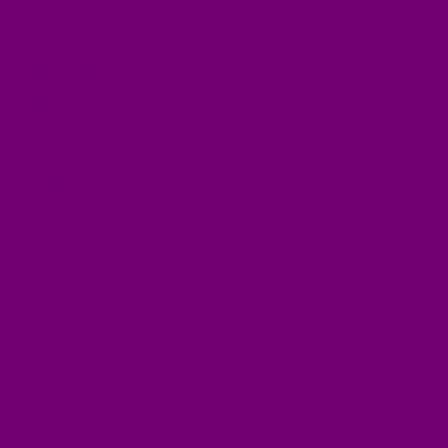
ПОСУДА ДЕРЕВО
ПОСУДА ИЗ СТЕКЛА
ПОСУДА ИЗ ФАРФОРА
СВЕТИЛЬНИКИ
СТОЛОВЫЕ ПРИБОРЫ
СТРОЙМАТЕРИАЛЫ
СУВЕНИРЫ
ТЕКСТИЛЬ
ТОВАРЫ ДЛЯ САДА И ОГОРОДА
ХОЗ ТОВАРЫ
Акции
Компания
Новости
Вакансии
Доставка
Блог
Видеогалерея
Фотогалерея
Помощь
Покупки
Условия оплаты
Условия доставки
Помощь покупателю