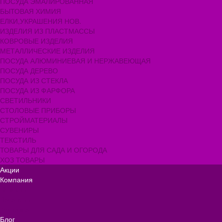
ПОСУДА ЭМАЛИРОВАННАЯ
БЫТОВАЯ ХИМИЯ
ЕЛКИ,УКРАШЕНИЯ НОВ.
ИЗДЕЛИЯ ИЗ ПЛАСТМАССЫ
КОВРОВЫЕ ИЗДЕЛИЯ
МЕТАЛЛИЧЕСКИЕ ИЗДЕЛИЯ
ПОСУДА АЛЮМИНИЕВАЯ И НЕРЖАВЕЮЩАЯ
ПОСУДА ДЕРЕВО
ПОСУДА ИЗ СТЕКЛА
ПОСУДА ИЗ ФАРФОРА
СВЕТИЛЬНИКИ
СТОЛОВЫЕ ПРИБОРЫ
СТРОЙМАТЕРИАЛЫ
СУВЕНИРЫ
ТЕКСТИЛЬ
ТОВАРЫ ДЛЯ САДА И ОГОРОДА
ХОЗ ТОВАРЫ
Акции
Компания
Новости
Вакансии
Доставка
Блог