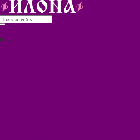
Каталог товаров
Назад
Каталог товаров
БИОТУАЛЕТЫ
КАРТИНЫ
БЫТОВАЯ ТЕХНИКА
ПОСУДА ЭМАЛИРОВАННАЯ
БЫТОВАЯ ХИМИЯ
ЕЛКИ,УКРАШЕНИЯ НОВ.
ИЗДЕЛИЯ ИЗ ПЛАСТМАССЫ
КОВРОВЫЕ ИЗДЕЛИЯ
МЕТАЛЛИЧЕСКИЕ ИЗДЕЛИЯ
ПОСУДА АЛЮМИНИЕВАЯ И НЕРЖАВЕЮЩАЯ
ПОСУДА ДЕРЕВО
ПОСУДА ИЗ СТЕКЛА
ПОСУДА ИЗ ФАРФОРА
СВЕТИЛЬНИКИ
СТОЛОВЫЕ ПРИБОРЫ