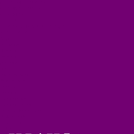
СТОЛОВЫЕ ПРИБОРЫ
СТРОЙМАТЕРИАЛЫ
СУВЕНИРЫ
ТЕКСТИЛЬ
ТОВАРЫ ДЛЯ САДА И ОГОРОДА
ХОЗ ТОВАРЫ
Акции
Компания
Новости
Вакансии
Доставка
Блог
Видеогалерея
Фотогалерея
Помощь
Покупки
Условия оплаты
Условия доставки
Помощь покупателю
Вопрос - ответ
Коллекции
Контакты