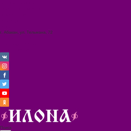
Условия доставки
Помощь покупателю
Вопрос - ответ
Коллекции
Контакты
г. Абакан, ул. Тельмана, 72
8 (3902) 34-70-17
ilona.magazin@mail.ru
Личный кабинет
Поиск