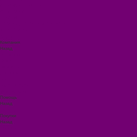
СТРОЙМАТЕРИАЛЫ
СУВЕНИРЫ
ТЕКСТИЛЬ
ТОВАРЫ ДЛЯ САДА И ОГОРОДА
ХОЗ ТОВАРЫ
Акции
Компания
Назад
Компания
Новости
Вакансии
Доставка
Блог
Видеогалерея
Фотогалерея
Помощь
Назад
Помощь
Покупки
Назад
Покупки
Условия оплаты