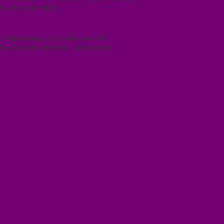
Пн-Пт: 9:00-18:00
ilona-buh@mail.ru
8 (39031) 2-33-59
г. Черногорск, ул. Советская, 96
Пн-Сб: 9:00-18:00 Вс: 10:00-18:00
1000melocheychernogorsk@mail.ru
...
Каталог товаров
БИОТУАЛЕТЫ
КАРТИНЫ
БЫТОВАЯ ТЕХНИКА
ПОСУДА ЭМАЛИРОВАННАЯ
БЫТОВАЯ ХИМИЯ
ЕЛКИ,УКРАШЕНИЯ НОВ.
ИЗДЕЛИЯ ИЗ ПЛАСТМАССЫ
КОВРОВЫЕ ИЗДЕЛИЯ
МЕТАЛЛИЧЕСКИЕ ИЗДЕЛИЯ
ПОСУДА АЛЮМИНИЕВАЯ И НЕРЖАВЕЮЩАЯ
ПОСУДА ДЕРЕВО
ПОСУДА ИЗ СТЕКЛА
ПОСУДА ИЗ ФАРФОРА
СВЕТИЛЬНИКИ