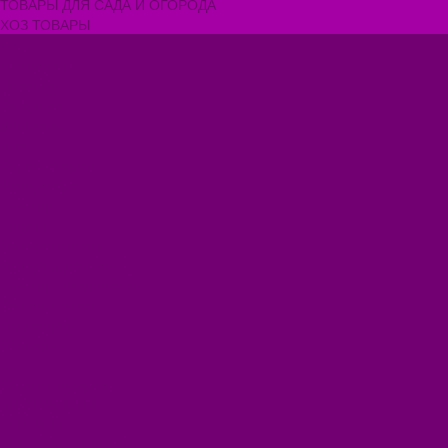
ТОВАРЫ ДЛЯ САДА И ОГОРОДА
ХОЗ ТОВАРЫ
Акции
Компания
Новости
Вакансии
Доставка
Блог
Видеогалерея
Фотогалерея
Помощь
Покупки
Условия оплаты
Условия доставки
Помощь покупателю
Вопрос - ответ
Коллекции
Контакты
...
Каталог товаров
БИОТУАЛЕТЫ
КАРТИНЫ
БЫТОВАЯ ТЕХНИКА