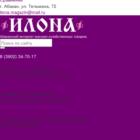
г. Абакан, ул. Тельмана, 72
ilona.magazin@mail.ru
Абаканский интернет магазин хозяйственных товаров.
8 (3902) 34-70-17
8 (3902) 34-70-17
г. Абакан, ул. Тельмана, 72
Пн-Сб: 9:00-19:00 Вс: 10:00-18:00
ilona.magazin@mail.ru
8 (3902) 306-388
г. Абакан, пр-кт Ленина, 64
Пн-Сб: 9:00-18:00 Вс: 10:00-18.00
abakan1000@mail.ru
8 (3902) 34-72-14
г. Абакан, ул. Вяткина, 61. Администрация
Пн-Пт: 9:00-18:00
ilona-buh@mail.ru
8 (39031) 2-33-59