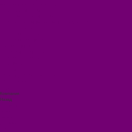
ИЗДЕЛИЯ ИЗ ПЛАСТМАССЫ
КОВРОВЫЕ ИЗДЕЛИЯ
МЕТАЛЛИЧЕСКИЕ ИЗДЕЛИЯ
ПОСУДА АЛЮМИНИЕВАЯ И НЕРЖАВЕЮЩАЯ
ПОСУДА ДЕРЕВО
ПОСУДА ИЗ СТЕКЛА
ПОСУДА ИЗ ФАРФОРА
СВЕТИЛЬНИКИ
СТОЛОВЫЕ ПРИБОРЫ
СТРОЙМАТЕРИАЛЫ
СУВЕНИРЫ
ТЕКСТИЛЬ
ТОВАРЫ ДЛЯ САДА И ОГОРОДА
ХОЗ ТОВАРЫ
Акции
Компания
Назад
Компания
Новости
Вакансии
Доставка
Блог