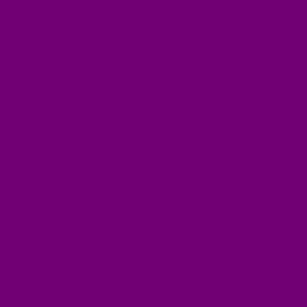
ПОСУДА ДЕРЕВО
ПОСУДА ИЗ СТЕКЛА
ПОСУДА ИЗ ФАРФОРА
СВЕТИЛЬНИКИ
СТОЛОВЫЕ ПРИБОРЫ
СТРОЙМАТЕРИАЛЫ
СУВЕНИРЫ
ТЕКСТИЛЬ
ТОВАРЫ ДЛЯ САДА И ОГОРОДА
ХОЗ ТОВАРЫ
Акции
Компания
Новости
Вакансии
Доставка
Блог
Видеогалерея
Фотогалерея
Помощь
Покупки
Условия оплаты
Условия доставки
Помощь покупателю