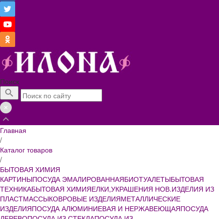
Поиск
Главная
/
Каталог товаров
/
БЫТОВАЯ ХИМИЯ
КАРТИНЫ
ПОСУДА ЭМАЛИРОВАННАЯ
БИОТУАЛЕТЫ
БЫТОВАЯ
ТЕХНИКА
БЫТОВАЯ ХИМИЯ
ЕЛКИ,УКРАШЕНИЯ НОВ.
ИЗДЕЛИЯ ИЗ
ПЛАСТМАССЫ
КОВРОВЫЕ ИЗДЕЛИЯ
МЕТАЛЛИЧЕСКИЕ
ИЗДЕЛИЯ
ПОСУДА АЛЮМИНИЕВАЯ И НЕРЖАВЕЮЩАЯ
ПОСУДА
ДЕРЕВО
ПОСУДА ИЗ СТЕКЛА
ПОСУДА ИЗ