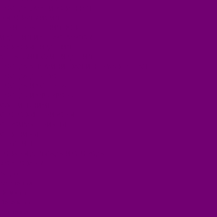
ПОСУДА ЭМАЛИРОВАННАЯ
БЫТОВАЯ ХИМИЯ
ЕЛКИ,УКРАШЕНИЯ НОВ.
ИЗДЕЛИЯ ИЗ ПЛАСТМАССЫ
КОВРОВЫЕ ИЗДЕЛИЯ
МЕТАЛЛИЧЕСКИЕ ИЗДЕЛИЯ
ПОСУДА АЛЮМИНИЕВАЯ И НЕРЖАВЕЮЩАЯ
ПОСУДА ДЕРЕВО
ПОСУДА ИЗ СТЕКЛА
ПОСУДА ИЗ ФАРФОРА
СВЕТИЛЬНИКИ
СТОЛОВЫЕ ПРИБОРЫ
СТРОЙМАТЕРИАЛЫ
СУВЕНИРЫ
ТЕКСТИЛЬ
ТОВАРЫ ДЛЯ САДА И ОГОРОДА
ХОЗ ТОВАРЫ
Акции
Компания
Новости
Вакансии
Доставка