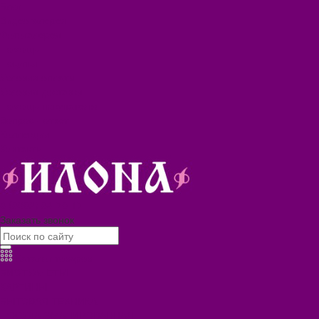
Блог
Видеогалерея
Фотогалерея
Помощь
Покупки
Условия оплаты
Условия доставки
Помощь покупателю
Вопрос - ответ
Коллекции
Контакты
8 (3902) 34-70-17
Заказать звонок
Каталог товаров
БИОТУАЛЕТЫ
КАРТИНЫ
БЫТОВАЯ ТЕХНИКА
ПОСУДА ЭМАЛИРОВАННАЯ