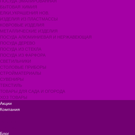
ПОСУДА ЭМАЛИРОВАННАЯ
БЫТОВАЯ ХИМИЯ
ЕЛКИ,УКРАШЕНИЯ НОВ.
ИЗДЕЛИЯ ИЗ ПЛАСТМАССЫ
КОВРОВЫЕ ИЗДЕЛИЯ
МЕТАЛЛИЧЕСКИЕ ИЗДЕЛИЯ
ПОСУДА АЛЮМИНИЕВАЯ И НЕРЖАВЕЮЩАЯ
ПОСУДА ДЕРЕВО
ПОСУДА ИЗ СТЕКЛА
ПОСУДА ИЗ ФАРФОРА
СВЕТИЛЬНИКИ
СТОЛОВЫЕ ПРИБОРЫ
СТРОЙМАТЕРИАЛЫ
СУВЕНИРЫ
ТЕКСТИЛЬ
ТОВАРЫ ДЛЯ САДА И ОГОРОДА
ХОЗ ТОВАРЫ
Акции
Компания
Новости
Вакансии
Доставка
Блог