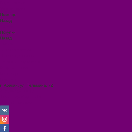
Видеогалерея
Фотогалерея
Помощь
Назад
Помощь
Покупки
Назад
Покупки
Условия оплаты
Условия доставки
Помощь покупателю
Вопрос - ответ
Коллекции
Контакты
г. Абакан, ул. Тельмана, 72
8 (3902) 34-70-17
ilona.magazin@mail.ru
Личный кабинет