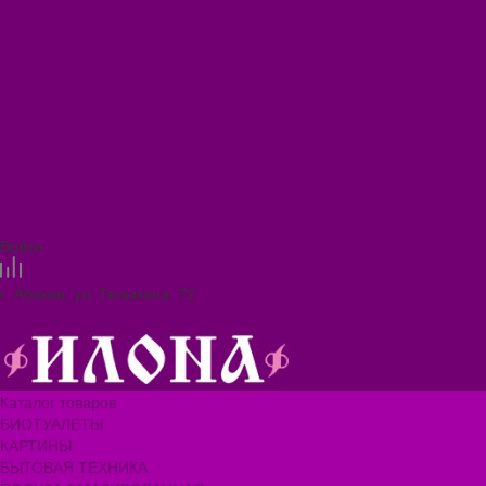
Видеогалерея
Фотогалерея
Помощь
Покупки
Условия оплаты
Условия доставки
Помощь покупателю
Вопрос - ответ
Коллекции
Контакты
Задать вопрос
Войти
Сравнение товаров
г. Абакан, ул. Тельмана, 72
ilona.magazin@mail.ru
Каталог товаров
БИОТУАЛЕТЫ
КАРТИНЫ
БЫТОВАЯ ТЕХНИКА