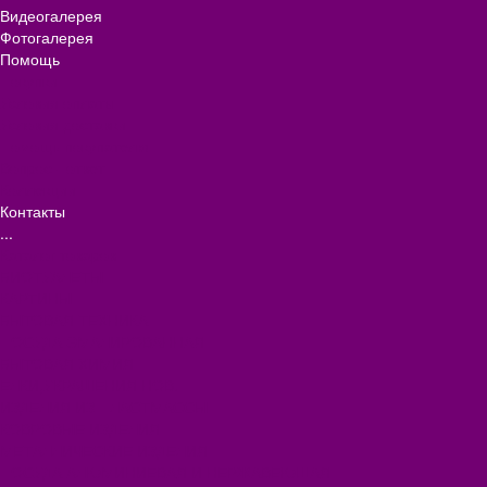
Видеогалерея
Фотогалерея
Помощь
Покупки
Условия оплаты
Условия доставки
Помощь покупателю
Вопрос - ответ
Коллекции
Контакты
...
Каталог товаров
БИОТУАЛЕТЫ
КАРТИНЫ
БЫТОВАЯ ТЕХНИКА
ПОСУДА ЭМАЛИРОВАННАЯ
БЫТОВАЯ ХИМИЯ
ЕЛКИ,УКРАШЕНИЯ НОВ.
ИЗДЕЛИЯ ИЗ ПЛАСТМАССЫ
КОВРОВЫЕ ИЗДЕЛИЯ
МЕТАЛЛИЧЕСКИЕ ИЗДЕЛИЯ
ПОСУДА АЛЮМИНИЕВАЯ И НЕРЖАВЕЮЩАЯ