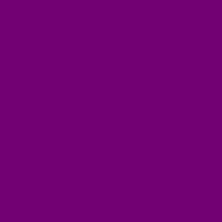
БЫТОВАЯ ХИМИЯ
ЕЛКИ,УКРАШЕНИЯ НОВ.
ИЗДЕЛИЯ ИЗ ПЛАСТМАССЫ
КОВРОВЫЕ ИЗДЕЛИЯ
МЕТАЛЛИЧЕСКИЕ ИЗДЕЛИЯ
ПОСУДА АЛЮМИНИЕВАЯ И НЕРЖАВЕЮЩАЯ
ПОСУДА ДЕРЕВО
ПОСУДА ИЗ СТЕКЛА
ПОСУДА ИЗ ФАРФОРА
СВЕТИЛЬНИКИ
СТОЛОВЫЕ ПРИБОРЫ
СТРОЙМАТЕРИАЛЫ
СУВЕНИРЫ
ТЕКСТИЛЬ
ТОВАРЫ ДЛЯ САДА И ОГОРОДА
ХОЗ ТОВАРЫ
Акции
Компания
Новости
Вакансии
Доставка
Блог