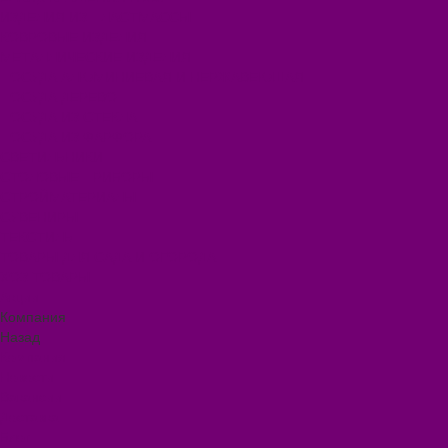
ИЗДЕЛИЯ ИЗ ПЛАСТМАССЫ
КОВРОВЫЕ ИЗДЕЛИЯ
МЕТАЛЛИЧЕСКИЕ ИЗДЕЛИЯ
ПОСУДА АЛЮМИНИЕВАЯ И НЕРЖАВЕЮЩАЯ
ПОСУДА ДЕРЕВО
ПОСУДА ИЗ СТЕКЛА
ПОСУДА ИЗ ФАРФОРА
СВЕТИЛЬНИКИ
СТОЛОВЫЕ ПРИБОРЫ
СТРОЙМАТЕРИАЛЫ
СУВЕНИРЫ
ТЕКСТИЛЬ
ТОВАРЫ ДЛЯ САДА И ОГОРОДА
ХОЗ ТОВАРЫ
Акции
Компания
Назад
Компания
Новости
Вакансии
Доставка
Блог