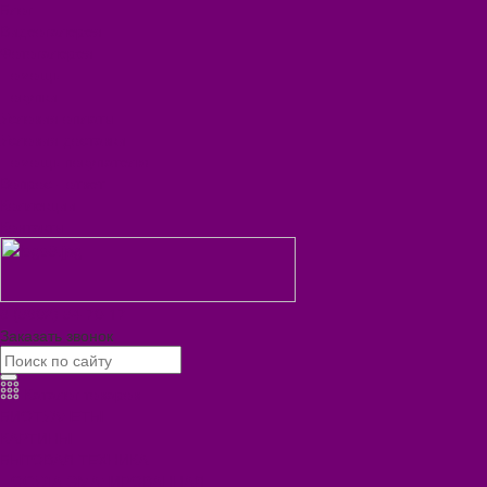
Блог
Видеогалерея
Фотогалерея
Помощь
Покупки
Условия оплаты
Условия доставки
Помощь покупателю
Вопрос - ответ
Коллекции
Контакты
8 (3902) 34-70-17
Заказать звонок
Каталог товаров
БИОТУАЛЕТЫ
КАРТИНЫ
БЫТОВАЯ ТЕХНИКА
ПОСУДА ЭМАЛИРОВАННАЯ