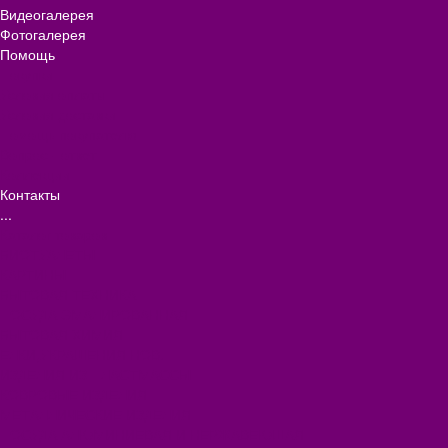
Видеогалерея
Фотогалерея
Помощь
Покупки
Условия оплаты
Условия доставки
Помощь покупателю
Вопрос - ответ
Коллекции
Контакты
...
Каталог товаров
БИОТУАЛЕТЫ
КАРТИНЫ
БЫТОВАЯ ТЕХНИКА
ПОСУДА ЭМАЛИРОВАННАЯ
БЫТОВАЯ ХИМИЯ
ЕЛКИ,УКРАШЕНИЯ НОВ.
ИЗДЕЛИЯ ИЗ ПЛАСТМАССЫ
КОВРОВЫЕ ИЗДЕЛИЯ
МЕТАЛЛИЧЕСКИЕ ИЗДЕЛИЯ
ПОСУДА АЛЮМИНИЕВАЯ И НЕРЖАВЕЮЩАЯ