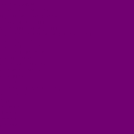
БЫТОВАЯ ХИМИЯ
ЕЛКИ,УКРАШЕНИЯ НОВ.
ИЗДЕЛИЯ ИЗ ПЛАСТМАССЫ
КОВРОВЫЕ ИЗДЕЛИЯ
МЕТАЛЛИЧЕСКИЕ ИЗДЕЛИЯ
ПОСУДА АЛЮМИНИЕВАЯ И НЕРЖАВЕЮЩАЯ
ПОСУДА ДЕРЕВО
ПОСУДА ИЗ СТЕКЛА
ПОСУДА ИЗ ФАРФОРА
СВЕТИЛЬНИКИ
СТОЛОВЫЕ ПРИБОРЫ
СТРОЙМАТЕРИАЛЫ
СУВЕНИРЫ
ТЕКСТИЛЬ
ТОВАРЫ ДЛЯ САДА И ОГОРОДА
ХОЗ ТОВАРЫ
Акции
Компания
Новости
Вакансии
Доставка
Блог