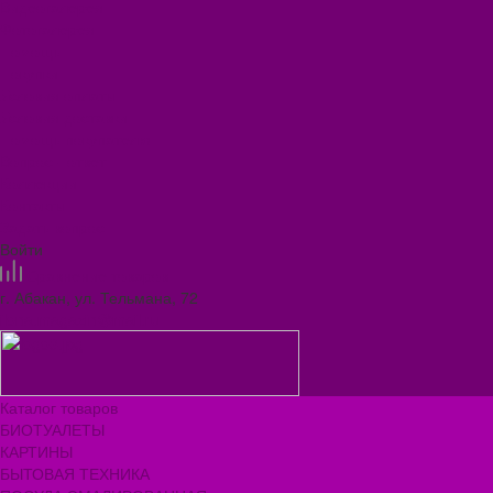
Видеогалерея
Фотогалерея
Помощь
Покупки
Условия оплаты
Условия доставки
Помощь покупателю
Вопрос - ответ
Коллекции
Контакты
Задать вопрос
Войти
Сравнение товаров
г. Абакан, ул. Тельмана, 72
ilona.magazin@mail.ru
Каталог товаров
БИОТУАЛЕТЫ
КАРТИНЫ
БЫТОВАЯ ТЕХНИКА