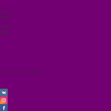
Видеогалерея
Фотогалерея
Помощь
Назад
Помощь
Покупки
Назад
Покупки
Условия оплаты
Условия доставки
Помощь покупателю
Вопрос - ответ
Коллекции
Контакты
г. Абакан, ул. Тельмана, 72
8 (3902) 34-70-17
ilona.magazin@mail.ru
Личный кабинет