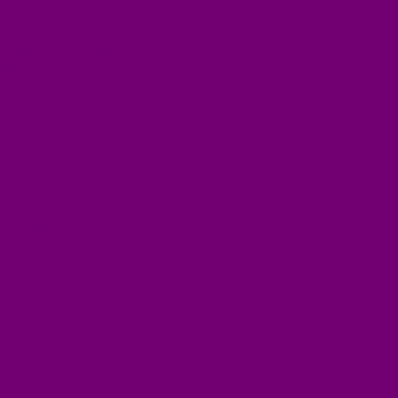
ПОСУДА ЭМАЛИРОВАННАЯ
БЫТОВАЯ ХИМИЯ
ЕЛКИ,УКРАШЕНИЯ НОВ.
ИЗДЕЛИЯ ИЗ ПЛАСТМАССЫ
КОВРОВЫЕ ИЗДЕЛИЯ
МЕТАЛЛИЧЕСКИЕ ИЗДЕЛИЯ
ПОСУДА АЛЮМИНИЕВАЯ И НЕРЖАВЕЮЩАЯ
ПОСУДА ДЕРЕВО
ПОСУДА ИЗ СТЕКЛА
ПОСУДА ИЗ ФАРФОРА
СВЕТИЛЬНИКИ
СТОЛОВЫЕ ПРИБОРЫ
СТРОЙМАТЕРИАЛЫ
СУВЕНИРЫ
ТЕКСТИЛЬ
ТОВАРЫ ДЛЯ САДА И ОГОРОДА
ХОЗ ТОВАРЫ
Акции
Компания
Новости
Вакансии
Доставка