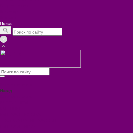
Вопрос - ответ
Коллекции
Контакты
Поиск
Каталог товаров
Назад
Каталог товаров
БИОТУАЛЕТЫ
КАРТИНЫ
БЫТОВАЯ ТЕХНИКА
ПОСУДА ЭМАЛИРОВАННАЯ
БЫТОВАЯ ХИМИЯ
ЕЛКИ,УКРАШЕНИЯ НОВ.