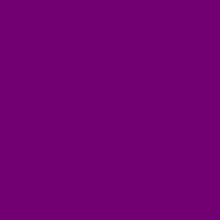
ПОСУДА ДЕРЕВО
ПОСУДА ИЗ СТЕКЛА
ПОСУДА ИЗ ФАРФОРА
СВЕТИЛЬНИКИ
СТОЛОВЫЕ ПРИБОРЫ
СТРОЙМАТЕРИАЛЫ
СУВЕНИРЫ
ТЕКСТИЛЬ
ТОВАРЫ ДЛЯ САДА И ОГОРОДА
ХОЗ ТОВАРЫ
Акции
Компания
Новости
Вакансии
Доставка
Блог
Видеогалерея
Фотогалерея
Помощь
Покупки
Условия оплаты
Условия доставки
Помощь покупателю