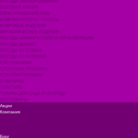
ПОСУДА ЭМАЛИРОВАННАЯ
БЫТОВАЯ ХИМИЯ
ЕЛКИ,УКРАШЕНИЯ НОВ.
ИЗДЕЛИЯ ИЗ ПЛАСТМАССЫ
КОВРОВЫЕ ИЗДЕЛИЯ
МЕТАЛЛИЧЕСКИЕ ИЗДЕЛИЯ
ПОСУДА АЛЮМИНИЕВАЯ И НЕРЖАВЕЮЩАЯ
ПОСУДА ДЕРЕВО
ПОСУДА ИЗ СТЕКЛА
ПОСУДА ИЗ ФАРФОРА
СВЕТИЛЬНИКИ
СТОЛОВЫЕ ПРИБОРЫ
СТРОЙМАТЕРИАЛЫ
СУВЕНИРЫ
ТЕКСТИЛЬ
ТОВАРЫ ДЛЯ САДА И ОГОРОДА
ХОЗ ТОВАРЫ
Акции
Компания
Новости
Вакансии
Доставка
Блог