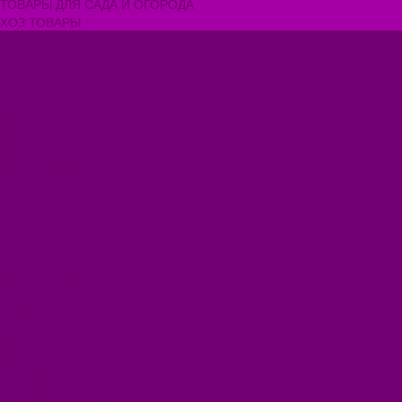
ТОВАРЫ ДЛЯ САДА И ОГОРОДА
ХОЗ ТОВАРЫ
Акции
Компания
Новости
Вакансии
Доставка
Блог
Видеогалерея
Фотогалерея
Помощь
Покупки
Условия оплаты
Условия доставки
Помощь покупателю
Вопрос - ответ
Коллекции
Контакты
...
Каталог товаров
БИОТУАЛЕТЫ
КАРТИНЫ
БЫТОВАЯ ТЕХНИКА