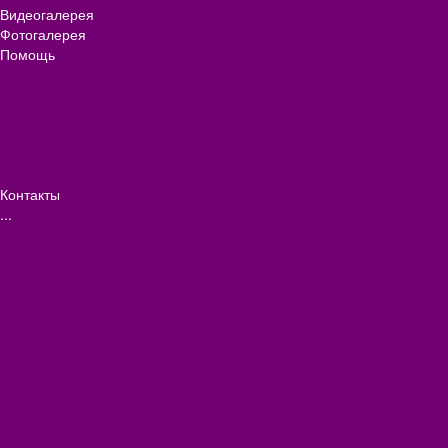
Видеогалерея
Фотогалерея
Помощь
Покупки
Условия оплаты
Условия доставки
Помощь покупателю
Вопрос - ответ
Коллекции
Контакты
...
Каталог товаров
БИОТУАЛЕТЫ
КАРТИНЫ
БЫТОВАЯ ТЕХНИКА
ПОСУДА ЭМАЛИРОВАННАЯ
БЫТОВАЯ ХИМИЯ
ЕЛКИ,УКРАШЕНИЯ НОВ.
ИЗДЕЛИЯ ИЗ ПЛАСТМАССЫ
КОВРОВЫЕ ИЗДЕЛИЯ
МЕТАЛЛИЧЕСКИЕ ИЗДЕЛИЯ
ПОСУДА АЛЮМИНИЕВАЯ И НЕРЖАВЕЮЩАЯ