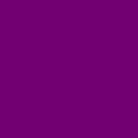
ПОСУДА ДЕРЕВО
ПОСУДА ИЗ СТЕКЛА
ПОСУДА ИЗ ФАРФОРА
СВЕТИЛЬНИКИ
СТОЛОВЫЕ ПРИБОРЫ
СТРОЙМАТЕРИАЛЫ
СУВЕНИРЫ
ТЕКСТИЛЬ
ТОВАРЫ ДЛЯ САДА И ОГОРОДА
ХОЗ ТОВАРЫ
Акции
Компания
Новости
Вакансии
Доставка
Блог
Видеогалерея
Фотогалерея
Помощь
Покупки
Условия оплаты
Условия доставки
Помощь покупателю