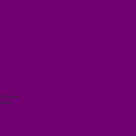
ИЗДЕЛИЯ ИЗ ПЛАСТМАССЫ
КОВРОВЫЕ ИЗДЕЛИЯ
МЕТАЛЛИЧЕСКИЕ ИЗДЕЛИЯ
ПОСУДА АЛЮМИНИЕВАЯ И НЕРЖАВЕЮЩАЯ
ПОСУДА ДЕРЕВО
ПОСУДА ИЗ СТЕКЛА
ПОСУДА ИЗ ФАРФОРА
СВЕТИЛЬНИКИ
СТОЛОВЫЕ ПРИБОРЫ
СТРОЙМАТЕРИАЛЫ
СУВЕНИРЫ
ТЕКСТИЛЬ
ТОВАРЫ ДЛЯ САДА И ОГОРОДА
ХОЗ ТОВАРЫ
Акции
Компания
Назад
Компания
Новости
Вакансии
Доставка
Блог