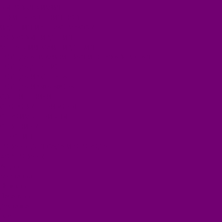
БЫТОВАЯ ХИМИЯ
ЕЛКИ,УКРАШЕНИЯ НОВ.
ИЗДЕЛИЯ ИЗ ПЛАСТМАССЫ
КОВРОВЫЕ ИЗДЕЛИЯ
МЕТАЛЛИЧЕСКИЕ ИЗДЕЛИЯ
ПОСУДА АЛЮМИНИЕВАЯ И НЕРЖАВЕЮЩАЯ
ПОСУДА ДЕРЕВО
ПОСУДА ИЗ СТЕКЛА
ПОСУДА ИЗ ФАРФОРА
СВЕТИЛЬНИКИ
СТОЛОВЫЕ ПРИБОРЫ
СТРОЙМАТЕРИАЛЫ
СУВЕНИРЫ
ТЕКСТИЛЬ
ТОВАРЫ ДЛЯ САДА И ОГОРОДА
ХОЗ ТОВАРЫ
Акции
Компания
Новости
Вакансии
Доставка
Блог