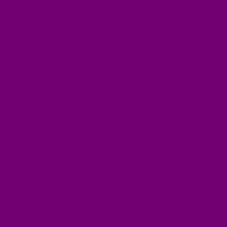
ПОСУДА ЭМАЛИРОВАННАЯ
БЫТОВАЯ ХИМИЯ
ЕЛКИ,УКРАШЕНИЯ НОВ.
ИЗДЕЛИЯ ИЗ ПЛАСТМАССЫ
КОВРОВЫЕ ИЗДЕЛИЯ
МЕТАЛЛИЧЕСКИЕ ИЗДЕЛИЯ
ПОСУДА АЛЮМИНИЕВАЯ И НЕРЖАВЕЮЩАЯ
ПОСУДА ДЕРЕВО
ПОСУДА ИЗ СТЕКЛА
ПОСУДА ИЗ ФАРФОРА
СВЕТИЛЬНИКИ
СТОЛОВЫЕ ПРИБОРЫ
СТРОЙМАТЕРИАЛЫ
СУВЕНИРЫ
ТЕКСТИЛЬ
ТОВАРЫ ДЛЯ САДА И ОГОРОДА
ХОЗ ТОВАРЫ
Акции
Компания
Новости
Вакансии
Доставка