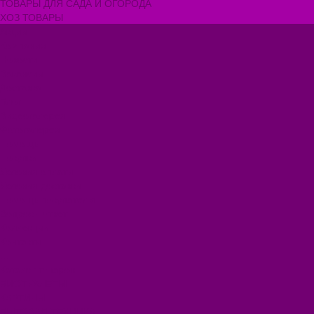
ТОВАРЫ ДЛЯ САДА И ОГОРОДА
ХОЗ ТОВАРЫ
Акции
Компания
Новости
Вакансии
Доставка
Блог
Видеогалерея
Фотогалерея
Помощь
Покупки
Условия оплаты
Условия доставки
Помощь покупателю
Вопрос - ответ
Коллекции
Контакты
...
Каталог товаров
БИОТУАЛЕТЫ
КАРТИНЫ
БЫТОВАЯ ТЕХНИКА