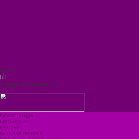
Видеогалерея
Фотогалерея
Помощь
Покупки
Условия оплаты
Условия доставки
Помощь покупателю
Вопрос - ответ
Коллекции
Контакты
Задать вопрос
Войти
Сравнение товаров
г. Абакан, ул. Тельмана, 72
ilona.magazin@mail.ru
Каталог товаров
БИОТУАЛЕТЫ
КАРТИНЫ
БЫТОВАЯ ТЕХНИКА