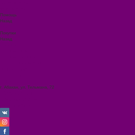
Видеогалерея
Фотогалерея
Помощь
Назад
Помощь
Покупки
Назад
Покупки
Условия оплаты
Условия доставки
Помощь покупателю
Вопрос - ответ
Коллекции
Контакты
г. Абакан, ул. Тельмана, 72
8 (3902) 34-70-17
ilona.magazin@mail.ru
Личный кабинет