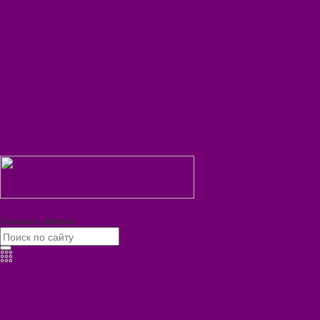
Блог
Видеогалерея
Фотогалерея
Помощь
Покупки
Условия оплаты
Условия доставки
Помощь покупателю
Вопрос - ответ
Коллекции
Контакты
8 (3902) 34-70-17
Заказать звонок
Каталог товаров
БИОТУАЛЕТЫ
КАРТИНЫ
БЫТОВАЯ ТЕХНИКА
ПОСУДА ЭМАЛИРОВАННАЯ