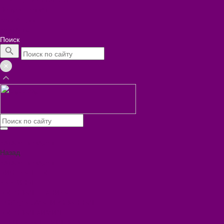
Вопрос - ответ
Коллекции
Контакты
Поиск
Каталог товаров
Назад
Каталог товаров
БИОТУАЛЕТЫ
КАРТИНЫ
БЫТОВАЯ ТЕХНИКА
ПОСУДА ЭМАЛИРОВАННАЯ
БЫТОВАЯ ХИМИЯ
ЕЛКИ,УКРАШЕНИЯ НОВ.