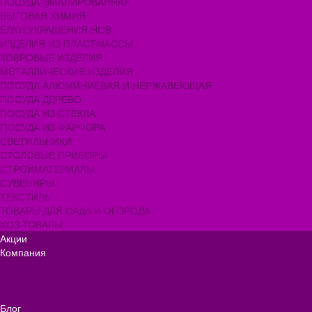
ПОСУДА ЭМАЛИРОВАННАЯ
БЫТОВАЯ ХИМИЯ
ЕЛКИ,УКРАШЕНИЯ НОВ.
ИЗДЕЛИЯ ИЗ ПЛАСТМАССЫ
КОВРОВЫЕ ИЗДЕЛИЯ
МЕТАЛЛИЧЕСКИЕ ИЗДЕЛИЯ
ПОСУДА АЛЮМИНИЕВАЯ И НЕРЖАВЕЮЩАЯ
ПОСУДА ДЕРЕВО
ПОСУДА ИЗ СТЕКЛА
ПОСУДА ИЗ ФАРФОРА
СВЕТИЛЬНИКИ
СТОЛОВЫЕ ПРИБОРЫ
СТРОЙМАТЕРИАЛЫ
СУВЕНИРЫ
ТЕКСТИЛЬ
ТОВАРЫ ДЛЯ САДА И ОГОРОДА
ХОЗ ТОВАРЫ
Акции
Компания
Новости
Вакансии
Доставка
Блог