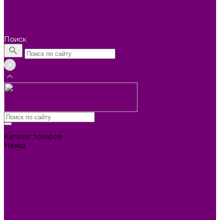
Помощь покупателю
Вопрос - ответ
Коллекции
Контакты
Поиск
Каталог товаров
Назад
Каталог товаров
БИОТУАЛЕТЫ
КАРТИНЫ
БЫТОВАЯ ТЕХНИКА
ПОСУДА ЭМАЛИРОВАННАЯ
БЫТОВАЯ ХИМИЯ
ЕЛКИ,УКРАШЕНИЯ НОВ.
ИЗДЕЛИЯ ИЗ ПЛАСТМАССЫ