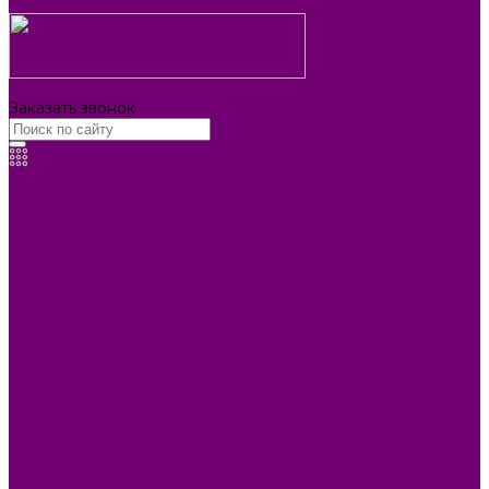
Контакты
8 (3902) 34-70-17
Заказать звонок
Каталог товаров
БИОТУАЛЕТЫ
КАРТИНЫ
БЫТОВАЯ ТЕХНИКА
ПОСУДА ЭМАЛИРОВАННАЯ
БЫТОВАЯ ХИМИЯ
ЕЛКИ,УКРАШЕНИЯ НОВ.
ИЗДЕЛИЯ ИЗ ПЛАСТМАССЫ
КОВРОВЫЕ ИЗДЕЛИЯ
МЕТАЛЛИЧЕСКИЕ ИЗДЕЛИЯ
ПОСУДА АЛЮМИНИЕВАЯ И НЕРЖАВЕЮЩАЯ
ПОСУДА ДЕРЕВО
ПОСУДА ИЗ СТЕКЛА
ПОСУДА ИЗ ФАРФОРА
СВЕТИЛЬНИКИ
СТОЛОВЫЕ ПРИБОРЫ
СТРОЙМАТЕРИАЛЫ