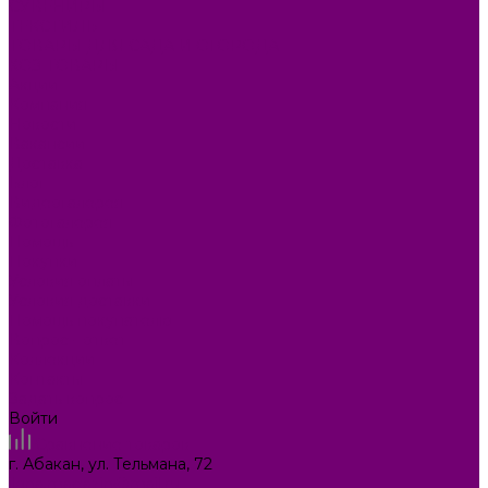
СУВЕНИРЫ
ТЕКСТИЛЬ
ТОВАРЫ ДЛЯ САДА И ОГОРОДА
ХОЗ ТОВАРЫ
Акции
Компания
Новости
Вакансии
Доставка
Блог
Видеогалерея
Фотогалерея
Помощь
Покупки
Условия оплаты
Условия доставки
Помощь покупателю
Вопрос - ответ
Коллекции
Контакты
Задать вопрос
Войти
Сравнение товаров
г. Абакан, ул. Тельмана, 72
ilona.magazin@mail.ru