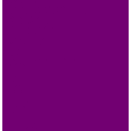
КОВРОВЫЕ ИЗДЕЛИЯ
МЕТАЛЛИЧЕСКИЕ ИЗДЕЛИЯ
ПОСУДА АЛЮМИНИЕВАЯ И НЕРЖАВЕЮЩАЯ
ПОСУДА ДЕРЕВО
ПОСУДА ИЗ СТЕКЛА
ПОСУДА ИЗ ФАРФОРА
СВЕТИЛЬНИКИ
СТОЛОВЫЕ ПРИБОРЫ
СТРОЙМАТЕРИАЛЫ
СУВЕНИРЫ
ТЕКСТИЛЬ
ТОВАРЫ ДЛЯ САДА И ОГОРОДА
ХОЗ ТОВАРЫ
Акции
Компания
Новости
Вакансии
Доставка
Блог
Видеогалерея
Фотогалерея
Помощь
Покупки
Условия оплаты
Условия доставки