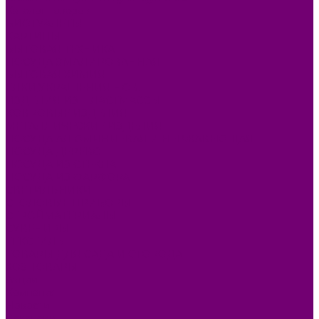
Каталог товаров
БИОТУАЛЕТЫ
КАРТИНЫ
БЫТОВАЯ ТЕХНИКА
ПОСУДА ЭМАЛИРОВАННАЯ
БЫТОВАЯ ХИМИЯ
ЕЛКИ,УКРАШЕНИЯ НОВ.
ИЗДЕЛИЯ ИЗ ПЛАСТМАССЫ
КОВРОВЫЕ ИЗДЕЛИЯ
МЕТАЛЛИЧЕСКИЕ ИЗДЕЛИЯ
ПОСУДА АЛЮМИНИЕВАЯ И НЕРЖАВЕЮЩАЯ
ПОСУДА ДЕРЕВО
ПОСУДА ИЗ СТЕКЛА
ПОСУДА ИЗ ФАРФОРА
СВЕТИЛЬНИКИ
СТОЛОВЫЕ ПРИБОРЫ
СТРОЙМАТЕРИАЛЫ
СУВЕНИРЫ
ТЕКСТИЛЬ
ТОВАРЫ ДЛЯ САДА И ОГОРОДА
ХОЗ ТОВАРЫ
Акции
Компания
Новости
Вакансии