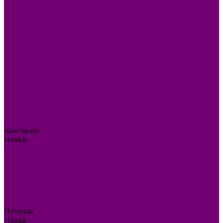
КОВРОВЫЕ ИЗДЕЛИЯ
МЕТАЛЛИЧЕСКИЕ ИЗДЕЛИЯ
ПОСУДА АЛЮМИНИЕВАЯ И НЕРЖАВЕЮЩАЯ
ПОСУДА ДЕРЕВО
ПОСУДА ИЗ СТЕКЛА
ПОСУДА ИЗ ФАРФОРА
СВЕТИЛЬНИКИ
СТОЛОВЫЕ ПРИБОРЫ
СТРОЙМАТЕРИАЛЫ
СУВЕНИРЫ
ТЕКСТИЛЬ
ТОВАРЫ ДЛЯ САДА И ОГОРОДА
ХОЗ ТОВАРЫ
Акции
Компания
Назад
Компания
Новости
Вакансии
Доставка
Блог
Видеогалерея
Фотогалерея
Помощь
Назад