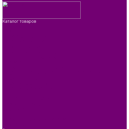
Каталог товаров
БИОТУАЛЕТЫ
КАРТИНЫ
БЫТОВАЯ ТЕХНИКА
ПОСУДА ЭМАЛИРОВАННАЯ
БЫТОВАЯ ХИМИЯ
ЕЛКИ,УКРАШЕНИЯ НОВ.
ИЗДЕЛИЯ ИЗ ПЛАСТМАССЫ
КОВРОВЫЕ ИЗДЕЛИЯ
МЕТАЛЛИЧЕСКИЕ ИЗДЕЛИЯ
ПОСУДА АЛЮМИНИЕВАЯ И НЕРЖАВЕЮЩАЯ
ПОСУДА ДЕРЕВО
ПОСУДА ИЗ СТЕКЛА
ПОСУДА ИЗ ФАРФОРА
СВЕТИЛЬНИКИ
СТОЛОВЫЕ ПРИБОРЫ
СТРОЙМАТЕРИАЛЫ
СУВЕНИРЫ
ТЕКСТИЛЬ
ТОВАРЫ ДЛЯ САДА И ОГОРОДА
ХОЗ ТОВАРЫ