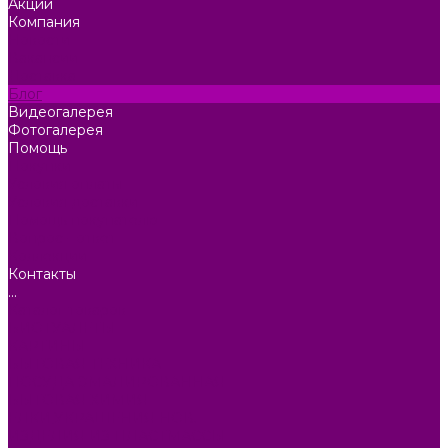
Акции
Компания
Новости
Вакансии
Доставка
Блог
Видеогалерея
Фотогалерея
Помощь
Покупки
Условия оплаты
Условия доставки
Помощь покупателю
Вопрос - ответ
Коллекции
Контакты
...
Каталог товаров
БИОТУАЛЕТЫ
КАРТИНЫ
БЫТОВАЯ ТЕХНИКА
ПОСУДА ЭМАЛИРОВАННАЯ
БЫТОВАЯ ХИМИЯ
ЕЛКИ,УКРАШЕНИЯ НОВ.
ИЗДЕЛИЯ ИЗ ПЛАСТМАССЫ