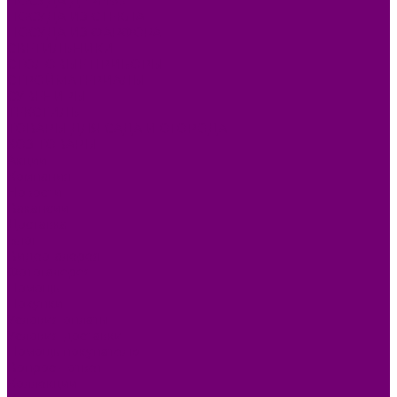
ПОСУДА ДЕРЕВО
ПОСУДА ИЗ СТЕКЛА
ПОСУДА ИЗ ФАРФОРА
СВЕТИЛЬНИКИ
СТОЛОВЫЕ ПРИБОРЫ
СТРОЙМАТЕРИАЛЫ
СУВЕНИРЫ
ТЕКСТИЛЬ
ТОВАРЫ ДЛЯ САДА И ОГОРОДА
ХОЗ ТОВАРЫ
Акции
Компания
Новости
Вакансии
Доставка
Блог
Видеогалерея
Фотогалерея
Помощь
Покупки
Условия оплаты
Условия доставки
Помощь покупателю
Вопрос - ответ
Коллекции