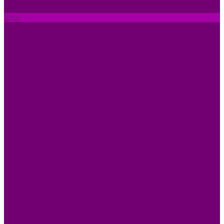
Доставка
Блог
Видеогалерея
Фотогалерея
Помощь
Покупки
Условия оплаты
Условия доставки
Помощь покупателю
Вопрос - ответ
Коллекции
Контакты
...
Каталог товаров
БИОТУАЛЕТЫ
КАРТИНЫ
БЫТОВАЯ ТЕХНИКА
ПОСУДА ЭМАЛИРОВАННАЯ
БЫТОВАЯ ХИМИЯ
ЕЛКИ,УКРАШЕНИЯ НОВ.
ИЗДЕЛИЯ ИЗ ПЛАСТМАССЫ
КОВРОВЫЕ ИЗДЕЛИЯ
МЕТАЛЛИЧЕСКИЕ ИЗДЕЛИЯ
ПОСУДА АЛЮМИНИЕВАЯ И НЕРЖАВЕЮЩАЯ