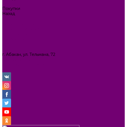
Помощь
Покупки
Назад
Покупки
Условия оплаты
Условия доставки
Помощь покупателю
Вопрос - ответ
Коллекции
Контакты
г. Абакан, ул. Тельмана, 72
8 (3902) 34-70-17
ilona.magazin@mail.ru
Личный кабинет