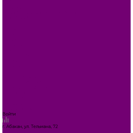
СУВЕНИРЫ
ТЕКСТИЛЬ
ТОВАРЫ ДЛЯ САДА И ОГОРОДА
ХОЗ ТОВАРЫ
Акции
Компания
Новости
Вакансии
Доставка
Блог
Видеогалерея
Фотогалерея
Помощь
Покупки
Условия оплаты
Условия доставки
Помощь покупателю
Вопрос - ответ
Коллекции
Контакты
Задать вопрос
Войти
Сравнение товаров
г. Абакан, ул. Тельмана, 72
ilona.magazin@mail.ru