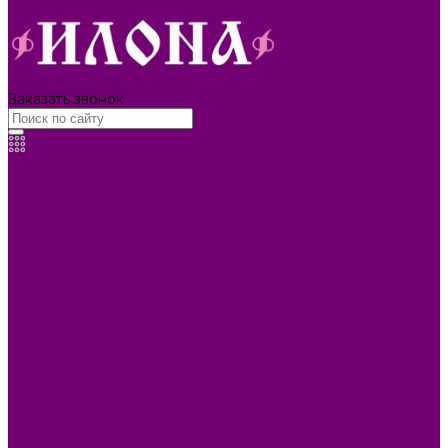
Контакты
8 (3902) 34-70-17
Заказать звонок
Каталог товаров
БИОТУАЛЕТЫ
КАРТИНЫ
БЫТОВАЯ ТЕХНИКА
ПОСУДА ЭМАЛИРОВАННАЯ
БЫТОВАЯ ХИМИЯ
ЕЛКИ,УКРАШЕНИЯ НОВ.
ИЗДЕЛИЯ ИЗ ПЛАСТМАССЫ
КОВРОВЫЕ ИЗДЕЛИЯ
МЕТАЛЛИЧЕСКИЕ ИЗДЕЛИЯ
ПОСУДА АЛЮМИНИЕВАЯ И НЕРЖАВЕЮЩАЯ
ПОСУДА ДЕРЕВО
ПОСУДА ИЗ СТЕКЛА
ПОСУДА ИЗ ФАРФОРА
СВЕТИЛЬНИКИ
СТОЛОВЫЕ ПРИБОРЫ
СТРОЙМАТЕРИАЛЫ