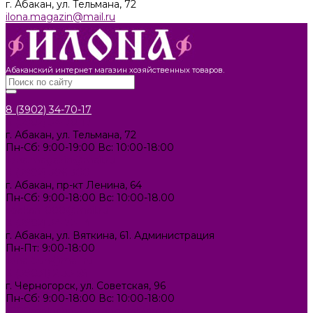
г. Абакан, ул. Тельмана, 72
ilona.magazin@mail.ru
Абаканский интернет магазин хозяйственных товаров.
8 (3902) 34-70-17
8 (3902) 34-70-17
г. Абакан, ул. Тельмана, 72
Пн-Сб: 9:00-19:00 Вс: 10:00-18:00
ilona.magazin@mail.ru
8 (3902) 306-388
г. Абакан, пр-кт Ленина, 64
Пн-Сб: 9:00-18:00 Вс: 10:00-18.00
abakan1000@mail.ru
8 (3902) 34-72-14
г. Абакан, ул. Вяткина, 61. Администрация
Пн-Пт: 9:00-18:00
ilona-buh@mail.ru
8 (39031) 2-33-59
г. Черногорск, ул. Советская, 96
Пн-Сб: 9:00-18:00 Вс: 10:00-18:00
1000melocheychernogorsk@mail.ru