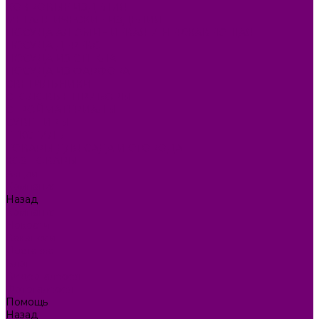
КОВРОВЫЕ ИЗДЕЛИЯ
МЕТАЛЛИЧЕСКИЕ ИЗДЕЛИЯ
ПОСУДА АЛЮМИНИЕВАЯ И НЕРЖАВЕЮЩАЯ
ПОСУДА ДЕРЕВО
ПОСУДА ИЗ СТЕКЛА
ПОСУДА ИЗ ФАРФОРА
СВЕТИЛЬНИКИ
СТОЛОВЫЕ ПРИБОРЫ
СТРОЙМАТЕРИАЛЫ
СУВЕНИРЫ
ТЕКСТИЛЬ
ТОВАРЫ ДЛЯ САДА И ОГОРОДА
ХОЗ ТОВАРЫ
Акции
Компания
Назад
Компания
Новости
Вакансии
Доставка
Блог
Видеогалерея
Фотогалерея
Помощь
Назад