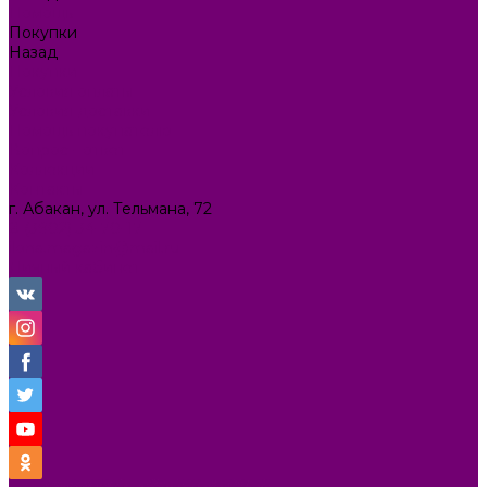
Помощь
Покупки
Назад
Покупки
Условия оплаты
Условия доставки
Помощь покупателю
Вопрос - ответ
Коллекции
Контакты
г. Абакан, ул. Тельмана, 72
8 (3902) 34-70-17
ilona.magazin@mail.ru
Личный кабинет