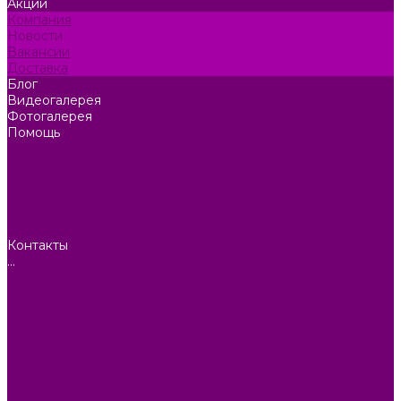
Акции
Компания
Новости
Вакансии
Доставка
Блог
Видеогалерея
Фотогалерея
Помощь
Покупки
Условия оплаты
Условия доставки
Помощь покупателю
Вопрос - ответ
Коллекции
Контакты
...
Каталог товаров
БИОТУАЛЕТЫ
КАРТИНЫ
БЫТОВАЯ ТЕХНИКА
ПОСУДА ЭМАЛИРОВАННАЯ
БЫТОВАЯ ХИМИЯ
ЕЛКИ,УКРАШЕНИЯ НОВ.
ИЗДЕЛИЯ ИЗ ПЛАСТМАССЫ