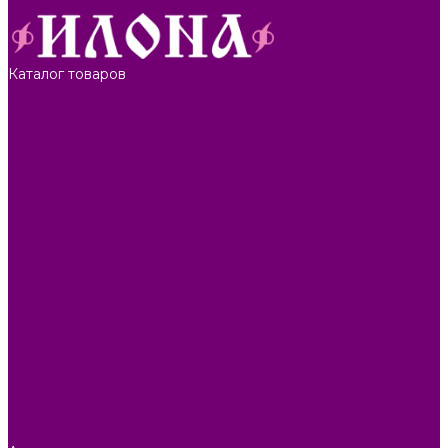
Каталог товаров
БИОТУАЛЕТЫ
КАРТИНЫ
БЫТОВАЯ ТЕХНИКА
ПОСУДА ЭМАЛИРОВАННАЯ
БЫТОВАЯ ХИМИЯ
ЕЛКИ,УКРАШЕНИЯ НОВ.
ИЗДЕЛИЯ ИЗ ПЛАСТМАССЫ
КОВРОВЫЕ ИЗДЕЛИЯ
МЕТАЛЛИЧЕСКИЕ ИЗДЕЛИЯ
ПОСУДА АЛЮМИНИЕВАЯ И НЕРЖАВЕЮЩАЯ
ПОСУДА ДЕРЕВО
ПОСУДА ИЗ СТЕКЛА
ПОСУДА ИЗ ФАРФОРА
СВЕТИЛЬНИКИ
СТОЛОВЫЕ ПРИБОРЫ
СТРОЙМАТЕРИАЛЫ
СУВЕНИРЫ
ТЕКСТИЛЬ
ТОВАРЫ ДЛЯ САДА И ОГОРОДА
ХОЗ ТОВАРЫ