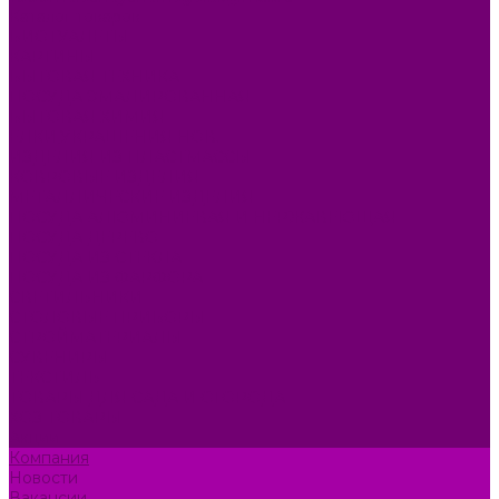
Каталог товаров
БИОТУАЛЕТЫ
КАРТИНЫ
БЫТОВАЯ ТЕХНИКА
ПОСУДА ЭМАЛИРОВАННАЯ
БЫТОВАЯ ХИМИЯ
ЕЛКИ,УКРАШЕНИЯ НОВ.
ИЗДЕЛИЯ ИЗ ПЛАСТМАССЫ
КОВРОВЫЕ ИЗДЕЛИЯ
МЕТАЛЛИЧЕСКИЕ ИЗДЕЛИЯ
ПОСУДА АЛЮМИНИЕВАЯ И НЕРЖАВЕЮЩАЯ
ПОСУДА ДЕРЕВО
ПОСУДА ИЗ СТЕКЛА
ПОСУДА ИЗ ФАРФОРА
СВЕТИЛЬНИКИ
СТОЛОВЫЕ ПРИБОРЫ
СТРОЙМАТЕРИАЛЫ
СУВЕНИРЫ
ТЕКСТИЛЬ
ТОВАРЫ ДЛЯ САДА И ОГОРОДА
ХОЗ ТОВАРЫ
Акции
Компания
Новости
Вакансии