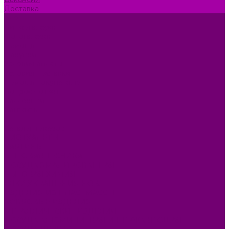
Доставка
Блог
Видеогалерея
Фотогалерея
Помощь
Покупки
Условия оплаты
Условия доставки
Помощь покупателю
Вопрос - ответ
Коллекции
Контакты
...
Каталог товаров
БИОТУАЛЕТЫ
КАРТИНЫ
БЫТОВАЯ ТЕХНИКА
ПОСУДА ЭМАЛИРОВАННАЯ
БЫТОВАЯ ХИМИЯ
ЕЛКИ,УКРАШЕНИЯ НОВ.
ИЗДЕЛИЯ ИЗ ПЛАСТМАССЫ
КОВРОВЫЕ ИЗДЕЛИЯ
МЕТАЛЛИЧЕСКИЕ ИЗДЕЛИЯ
ПОСУДА АЛЮМИНИЕВАЯ И НЕРЖАВЕЮЩАЯ