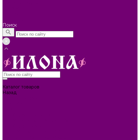
Помощь покупателю
Вопрос - ответ
Коллекции
Контакты
Поиск
Каталог товаров
Назад
Каталог товаров
БИОТУАЛЕТЫ
КАРТИНЫ
БЫТОВАЯ ТЕХНИКА
ПОСУДА ЭМАЛИРОВАННАЯ
БЫТОВАЯ ХИМИЯ
ЕЛКИ,УКРАШЕНИЯ НОВ.
ИЗДЕЛИЯ ИЗ ПЛАСТМАССЫ