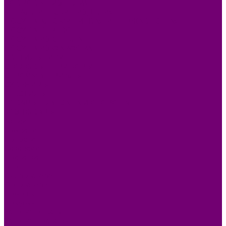
КОВРОВЫЕ ИЗДЕЛИЯ
МЕТАЛЛИЧЕСКИЕ ИЗДЕЛИЯ
ПОСУДА АЛЮМИНИЕВАЯ И НЕРЖАВЕЮЩАЯ
ПОСУДА ДЕРЕВО
ПОСУДА ИЗ СТЕКЛА
ПОСУДА ИЗ ФАРФОРА
СВЕТИЛЬНИКИ
СТОЛОВЫЕ ПРИБОРЫ
СТРОЙМАТЕРИАЛЫ
СУВЕНИРЫ
ТЕКСТИЛЬ
ТОВАРЫ ДЛЯ САДА И ОГОРОДА
ХОЗ ТОВАРЫ
Акции
Компания
Новости
Вакансии
Доставка
Блог
Видеогалерея
Фотогалерея
Помощь
Покупки
Условия оплаты
Условия доставки