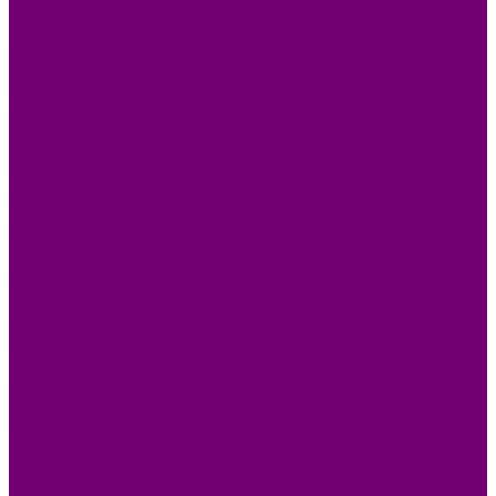
ПОСУДА ДЕРЕВО
ПОСУДА ИЗ СТЕКЛА
ПОСУДА ИЗ ФАРФОРА
СВЕТИЛЬНИКИ
СТОЛОВЫЕ ПРИБОРЫ
СТРОЙМАТЕРИАЛЫ
СУВЕНИРЫ
ТЕКСТИЛЬ
ТОВАРЫ ДЛЯ САДА И ОГОРОДА
ХОЗ ТОВАРЫ
Акции
Компания
Новости
Вакансии
Доставка
Блог
Видеогалерея
Фотогалерея
Помощь
Покупки
Условия оплаты
Условия доставки
Помощь покупателю
Вопрос - ответ
Коллекции